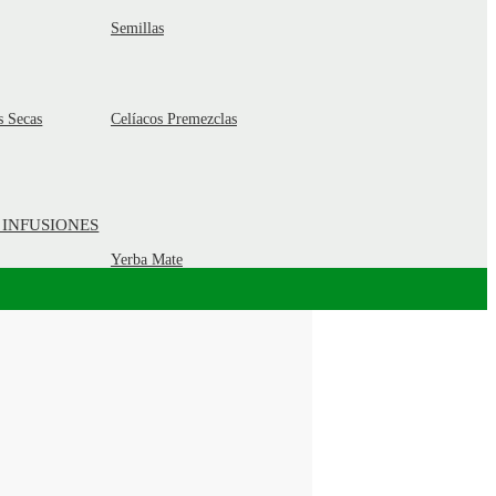
Semillas
s Secas
Celíacos Premezclas
 INFUSIONES
Yerba Mate