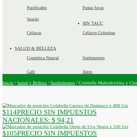
Panificados
Pastas Secas
Snacks
SIN TACC
Celíacos
Celíacos Golosinas
SALUD & BELLEZA
Cosmética Natural
Suplementos
Café
Jugos
Inicio
/
Salud y Belleza
/
Suplementos
/
Colabella Maltodextrina y Cl
Colabella Carozo de Damasco x 400 Grs
$
114
PRECIO SIN IMPUESTOS
NACIONALES:
$ 94,21
Colabella Orujo de Uva Negra x 100 Grs
$
105
PRECIO SIN IMPUESTOS