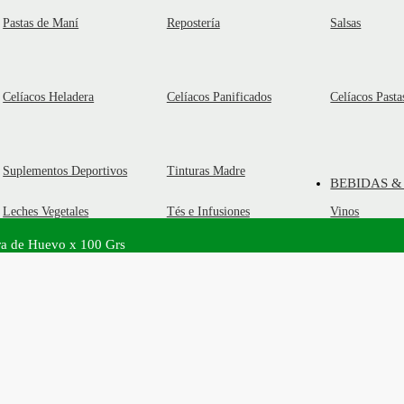
Pastas de Maní
Repostería
Salsas
Celíacos Heladera
Celíacos Panificados
Celíacos Pasta
Suplementos Deportivos
Tinturas Madre
BEBIDAS &
Leches Vegetales
Tés e Infusiones
Vinos
ara de Huevo x 100 Grs