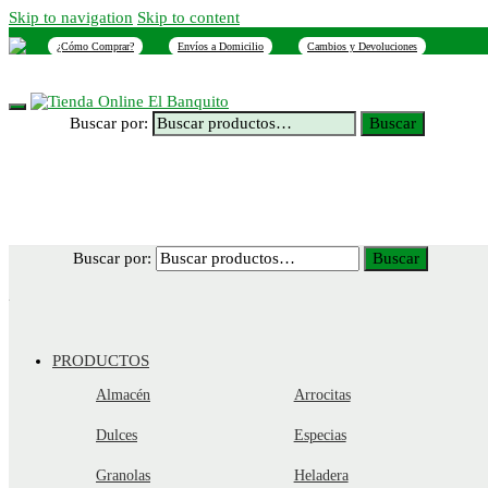
Skip to navigation
Skip to content
¿Cómo Comprar?
Envíos a Domicilio
Cambios y Devoluciones
INICIO
NOSOTROS
SUCURSALES
CONTACTO
Buscar por:
Buscar
Buscar por:
Buscar
PRODUCTOS
Almacén
Arrocitas
Dulces
Especias
Granolas
Heladera