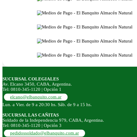
SUCURSAL COLEGIALES
Av. Elcano 3450, CABA, Argentina.
Tel: 0810-345-1120 | Opción 1
elcano@elbanquito.com.ar
Lun. a Vier. de 9 a 20:30 hs. Sáb. de 9 a 15 hs.
SUCURSAL LAS CAÑITAS
Soldado de la Independencia 979, CABA, Argentina.
Tel: 0810-345-1120 | Opción 3
pedidossoldado@elbanquito.com.ar