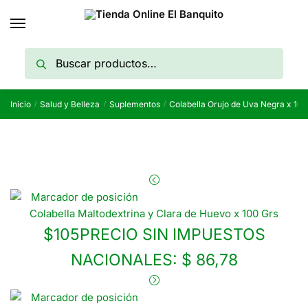
Skip
Skip
to
to
navigation
content
Buscar
Buscar
por:
Inicio
Salud y Belleza
Suplementos
Colabella Orujo de Uva Negra x 100
/
/
/
Colabella Maltodextrina y Clara de Huevo x 100 Grs
$
105
PRECIO SIN IMPUESTOS
NACIONALES:
$ 86,78