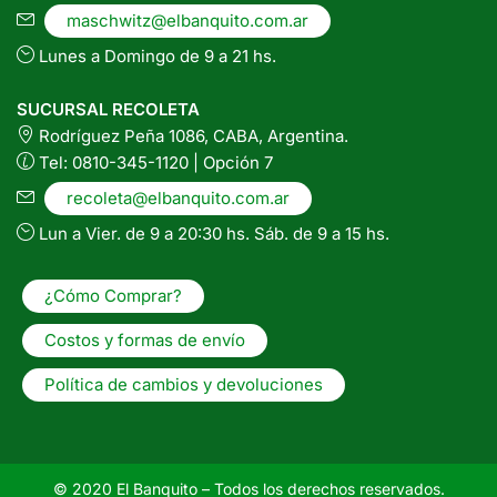
maschwitz@elbanquito.com.ar
Lunes a Domingo de 9 a 21 hs.
SUCURSAL RECOLETA
Rodríguez Peña 1086, CABA, Argentina.
Tel: 0810-345-1120 | Opción 7
recoleta@elbanquito.com.ar
Lun a Vier. de 9 a 20:30 hs. Sáb. de 9 a 15 hs.
¿Cómo Comprar?
Costos y formas de envío
Política de cambios y devoluciones
© 2020 El Banquito – Todos los derechos reservados.