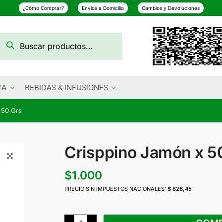
¿Cómo Comprar?
Envíos a Domicilio
Cambios y Devoluciones
Buscar
Buscar
por:
ZA
BEBIDAS & INFUSIONES
 50 Grs
Crisppino Jamón x 5
$
1.000
PRECIO SIN IMPUESTOS NACIONALES:
$ 826,45
Crisppino