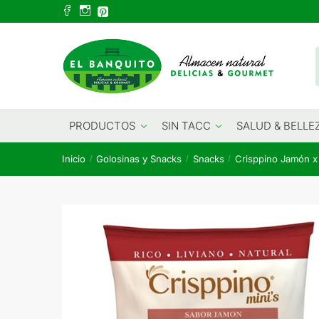
Skip
Skip
to
to
navigation
content
PRODUCTOS
SIN TACC
SALUD & BELLE
Inicio
Golosinas y Snacks
Snacks
Crisppino Jamón x
/
/
/