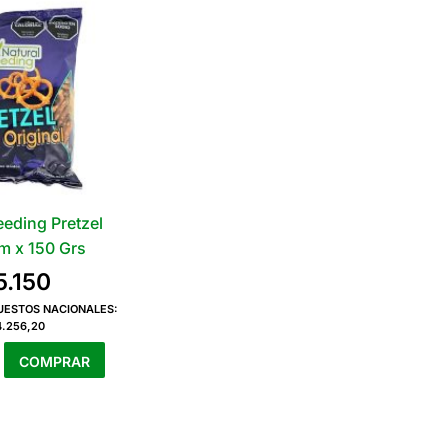
eeding Pretzel
m x 150 Grs
5.150
PUESTOS NACIONALES:
4.256,20
COMPRAR
g
m