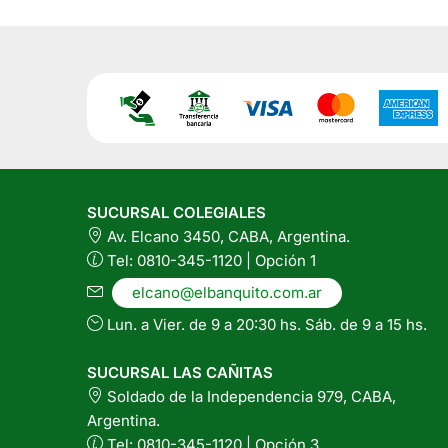
con
Pimienta
producto
x
80
tiene
Grs
varias
cantidad
variantes.
Las
opciones
se
pueden
SUCURSAL COLEGIALES
elegir
Av. Elcano 3450, CABA, Argentina.
en
Tel: 0810-345-1120 | Opción 1
la
página
elcano@elbanquito.com.ar
del
Lun. a Vier. de 9 a 20:30 hs. Sáb. de 9 a 15 hs.
producto
SUCURSAL LAS CAÑITAS
Soldado de la Independencia 979, CABA,
Argentina.
Tel: 0810-345-1120 | Opción 3