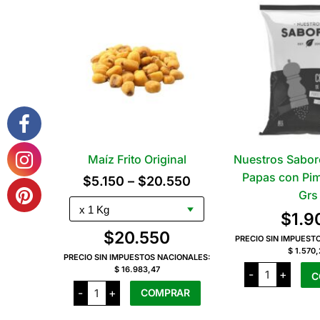
Maíz Frito Original
Nuestros Sabor
Papas con Pim
Rango
$
5.150
–
$
20.550
Grs
de
$
1.9
precios:
$
20.550
PRECIO SIN IMPUEST
desde
$ 1.570
PRECIO SIN IMPUESTOS NACIONALES:
$5.150
Nuestros
$ 16.983,47
-
+
C
Sabores
hasta
Maíz
Chips
-
+
COMPRAR
Frito
de
$20.550
Original
Papas
cantidad
Este