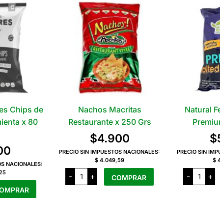
es Chips de
Nachos Macritas
Natural F
ienta x 80
Restaurante x 250 Grs
Premiu
$
4.900
$
00
PRECIO SIN IMPUESTOS NACIONALES:
PRECIO SIN IM
$ 4.049,59
$ 
OS NACIONALES:
Nachos
Natural
,25
-
+
-
+
COMPRAR
Macritas
Feedin
Restaurante
Pretzel
OMPRAR
x
Premiu
250
x
Grs
150
cantidad
Grs