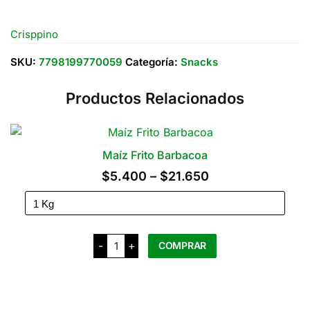
x
50
Grs
Crisppino
cantidad
SKU:
7798199770059
Categoría:
Snacks
Productos Relacionados
Maíz Frito Barbacoa
Rango
$
5.400
–
$
21.650
de
precios:
desde
Maíz
-
+
COMPRAR
Frito
$5.400
Barbacoa
cantidad
Este
hasta
producto
$21.650
tiene