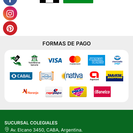
en
Multicereal
x
la
90
Grs
página
cantidad
del
producto
FORMAS DE PAGO
SUCURSAL COLEGIALES
Av. Elcano 3450, CABA, Argentina.