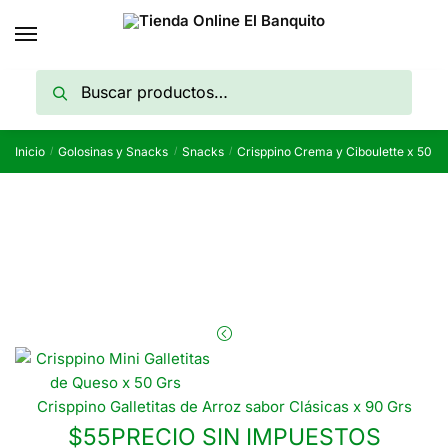
Skip
Skip
to
to
navigation
content
Buscar
Buscar
por:
Inicio
Golosinas y Snacks
Snacks
Crisppino Crema y Ciboulette x 50 G
/
/
/
Crisppino Galletitas de Arroz sabor Clásicas x 90 Grs
$
55
PRECIO SIN IMPUESTOS