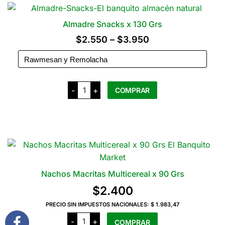
varias
variantes.
Almadre Snacks x 130 Grs
Las
Rango
$
2.550
–
$
3.950
opciones
de
se
precios:
pueden
elegir
desde
Almadre
-
+
COMPRAR
Snacks
en
$2.550
x
la
130
Este
hasta
Grs
página
producto
cantidad
$3.950
del
tiene
producto
varias
variantes.
Las
Nachos Macritas Multicereal x 90 Grs
opciones
$
2.400
se
pueden
PRECIO SIN IMPUESTOS NACIONALES:
$ 1.983,47
Nachos
elegir
-
+
COMPRAR
Macritas