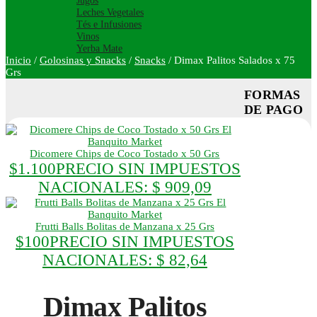
Jugos
Leches Vegetales
Tés e Infusiones
Vinos
Yerba Mate
Inicio
/
Golosinas y Snacks
/
Snacks
/
Dimax Palitos Salados x 75
Grs
FORMAS
DE PAGO
Dicomere Chips de Coco Tostado x 50 Grs
$
1.100
PRECIO SIN IMPUESTOS
NACIONALES:
$ 909,09
Frutti Balls Bolitas de Manzana x 25 Grs
$
100
PRECIO SIN IMPUESTOS
NACIONALES:
$ 82,64
Dimax Palitos