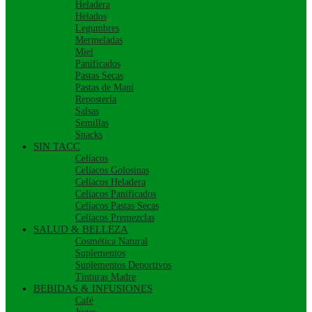
Heladera
Helados
Legumbres
Mermeladas
Miel
Panificados
Pastas Secas
Pastas de Maní
Repostería
Salsas
Semillas
Snacks
SIN TACC
Celíacos
Celíacos Golosinas
Celíacos Heladera
Celíacos Panificados
Celíacos Pastas Secas
Celíacos Premezclas
SALUD & BELLEZA
Cosmética Natural
Suplementos
Suplementos Deportivos
Tinturas Madre
BEBIDAS & INFUSIONES
Café