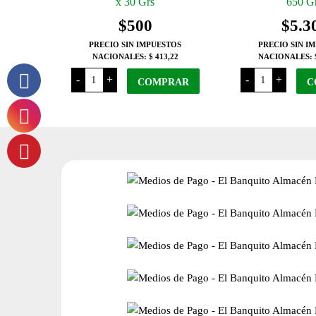
x 30 Grs
650 G
$
500
$
5.3
PRECIO SIN IMPUESTOS
PRECIO SIN I
NACIONALES:
$ 413,22
NACIONALES:
Profecia
Profecia
-
+
-
+
Bombón
COMPRAR
Molde
C
de
de
Membrillo
Membrillo
x
x
30
650
Grs
Grs
cantidad
cantidad