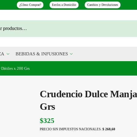
¿Cómo Comprar?
Envíos a Domicilio
Cambios y Devoluciones
ZA
BEBIDAS & INFUSIONES
Dátiles x 200 Grs
Crudencio Dulce Manjar
Grs
$
325
PRECIO SIN IMPUESTOS NACIONALES:
$ 268,60