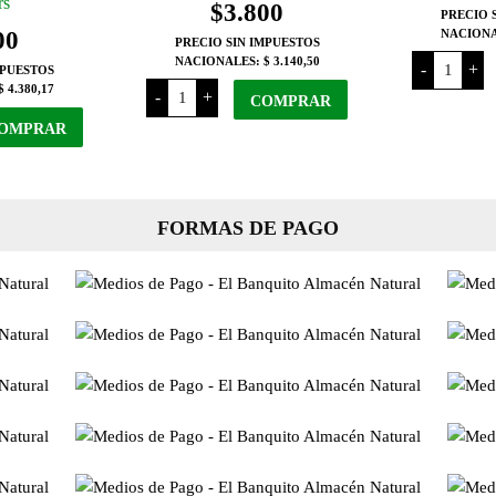
rs
$
3.800
PRECIO 
00
NACION
PRECIO SIN IMPUESTOS
Profecia
NACIONALES:
$ 3.140,50
-
+
MPUESTOS
Zapallo
Rapadura
$ 4.380,17
x
-
+
cantidad
COMPRAR
450
Grs
OMPRAR
cantidad
FORMAS DE PAGO