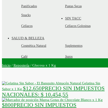
Panificados
Pastas Secas
Snacks
SIN TACC
Celíacos
Celíacos Golosinas
SALUD & BELLEZA
Cosmética Natural
Suplementos
Café
Jugos
Inicio
/
Repostería
/
Glucosa x 1 Kg
Gelatina Sin
$
12.650
PRECIO SIN IMPUESTOS
Sabor x 1 Kg
NACIONALES:
$ 10.454,55
Mapsa Gotas de Chocolate Blanco x 1 Kg
$
800
PRECIO SIN IMPUESTOS