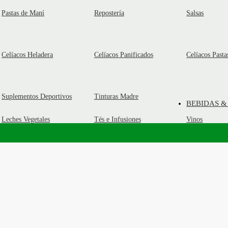
Pastas de Maní
Repostería
Salsas
Celíacos Heladera
Celíacos Panificados
Celíacos Pasta
Suplementos Deportivos
Tinturas Madre
BEBIDAS &
Leches Vegetales
Tés e Infusiones
Vinos