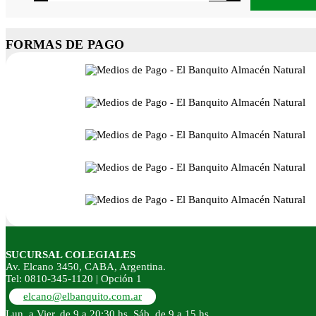
FORMAS DE PAGO
SUCURSAL COLEGIALES
Av. Elcano 3450, CABA, Argentina.
Tel: 0810-345-1120 | Opción 1
elcano@elbanquito.com.ar
Lun. a Vier. de 9 a 20:30 hs. Sáb. de 9 a 15 hs.