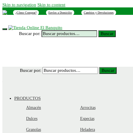
Skip to navigation
Skip to content
¿Cómo Comprar?
Envíos a Domicilio
Cambios y Devoluciones
INICIO
NOSOTROS
SUCURSALES
CONTACTO
Buscar por:
Buscar
Buscar por:
Buscar
PRODUCTOS
Almacén
Arrocitas
Dulces
Especias
Granolas
Heladera