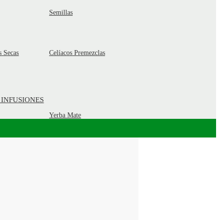
Semillas
s Secas
Celíacos Premezclas
 INFUSIONES
Yerba Mate