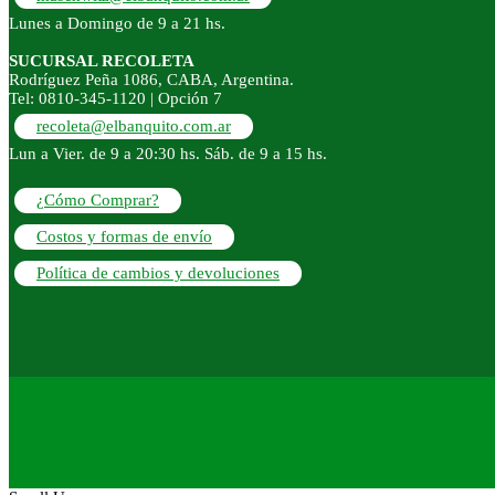
Lunes a Domingo de 9 a 21 hs.
SUCURSAL RECOLETA
Rodríguez Peña 1086, CABA, Argentina.
Tel: 0810-345-1120 | Opción 7
recoleta@elbanquito.com.ar
Lun a Vier. de 9 a 20:30 hs. Sáb. de 9 a 15 hs.
¿Cómo Comprar?
Costos y formas de envío
Política de cambios y devoluciones