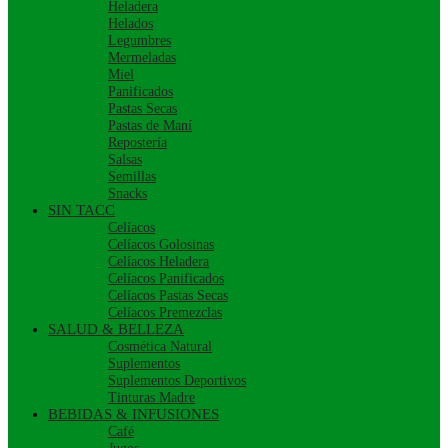
Heladera
Helados
Legumbres
Mermeladas
Miel
Panificados
Pastas Secas
Pastas de Maní
Repostería
Salsas
Semillas
Snacks
SIN TACC
Celíacos
Celíacos Golosinas
Celíacos Heladera
Celíacos Panificados
Celíacos Pastas Secas
Celíacos Premezclas
SALUD & BELLEZA
Cosmética Natural
Suplementos
Suplementos Deportivos
Tinturas Madre
BEBIDAS & INFUSIONES
Café