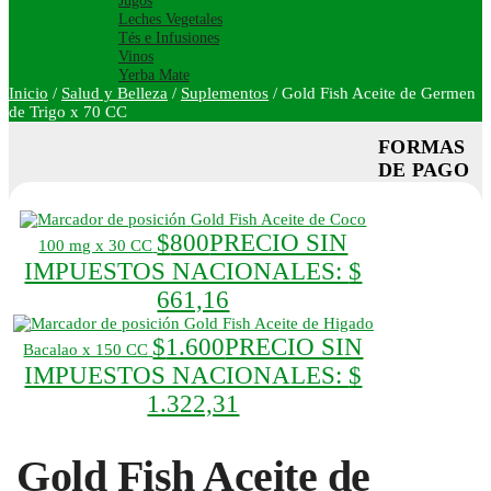
Jugos
Leches Vegetales
Tés e Infusiones
Vinos
Yerba Mate
Inicio
/
Salud y Belleza
/
Suplementos
/
Gold Fish Aceite de Germen
de Trigo x 70 CC
FORMAS
DE PAGO
Gold Fish Aceite de Coco
$
800
PRECIO SIN
100 mg x 30 CC
IMPUESTOS NACIONALES:
$
661,16
Gold Fish Aceite de Higado
$
1.600
PRECIO SIN
Bacalao x 150 CC
IMPUESTOS NACIONALES:
$
1.322,31
Gold Fish Aceite de