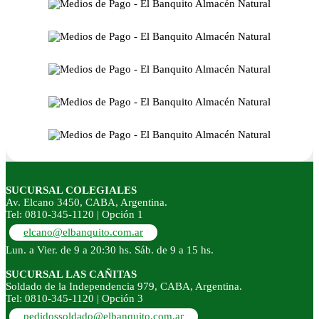
SUCURSAL COLEGIALES
Av. Elcano 3450, CABA, Argentina.
Tel: 0810-345-1120 | Opción 1
elcano@elbanquito.com.ar
Lun. a Vier. de 9 a 20:30 hs. Sáb. de 9 a 15 hs.
SUCURSAL LAS CAÑITAS
Soldado de la Independencia 979, CABA, Argentina.
Tel: 0810-345-1120 | Opción 3
pedidossoldado@elbanquito.com.ar