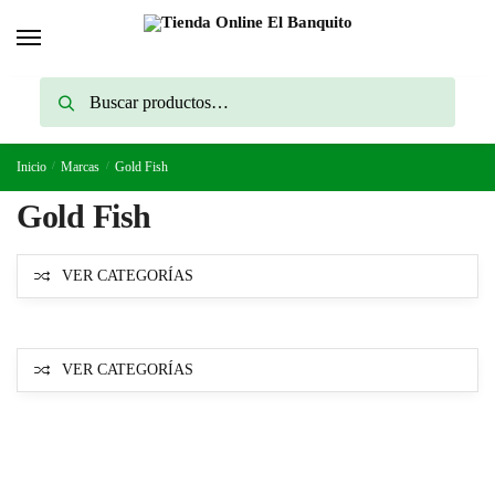
Skip
Skip
to
to
navigation
content
Buscar
Buscar
por:
Inicio
/
Marcas
/
Gold Fish
Gold Fish
VER CATEGORÍAS
VER CATEGORÍAS