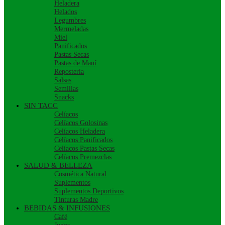
Heladera
Helados
Legumbres
Mermeladas
Miel
Panificados
Pastas Secas
Pastas de Maní
Repostería
Salsas
Semillas
Snacks
SIN TACC
Celíacos
Celíacos Golosinas
Celíacos Heladera
Celíacos Panificados
Celíacos Pastas Secas
Celíacos Premezclas
SALUD & BELLEZA
Cosmética Natural
Suplementos
Suplementos Deportivos
Tinturas Madre
BEBIDAS & INFUSIONES
Café