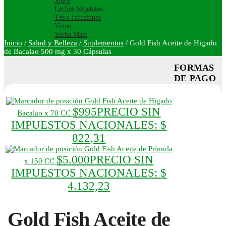
Jugos
Leches Vegetales
Tés e Infusiones
Vinos
Yerba Mate
Inicio
/
Salud y Belleza
/
Suplementos
/
Gold Fish Aceite de Higado
de Bacalao 500 mg x 30 Cápsulas
FORMAS
DE PAGO
Gold Fish Aceite de Higado
$
995
PRECIO SIN
Bacalao x 70 CC
IMPUESTOS NACIONALES:
$
822,31
Gold Fish Aceite de Prímula
$
5.000
PRECIO SIN
x 150 CC
IMPUESTOS NACIONALES:
$
4.132,23
Gold Fish Aceite de