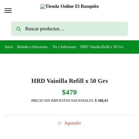
Skip
Skip
to
to
navigation
content
Buscar
Buscar
por:
Inicio
/
Bebidas e Infusiones
/
Tés e Infusiones
/
HRD Vainilla Refill x 50 Grs
HRD Vainilla Refill x 50 Grs
$
470
PRECIO SIN IMPUESTOS NACIONALES:
$ 388,43
Agotado