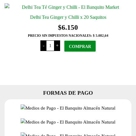
cantidad
Delhi Tea Ginger y Chilli x 20 Saquitos
$
6.150
PRECIO SIN IMPUESTOS NACIONALES:
$ 5.082,64
Delhi
-
+
Tea
COMPRAR
Ginger
y
Chilli
x
20
Saquitos
cantidad
FORMAS DE PAGO