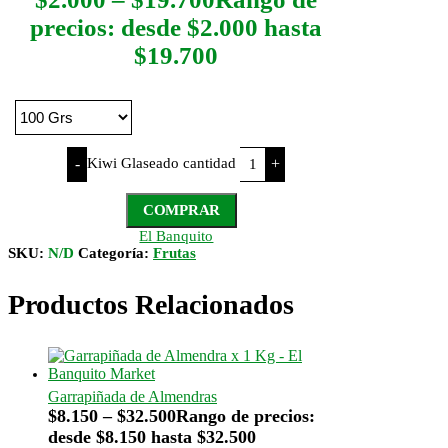
precios: desde $2.000 hasta
$19.700
Kiwi Glaseado cantidad
-
+
COMPRAR
El Banquito
SKU:
N/D
Categoría:
Frutas
Productos Relacionados
Garrapiñada de Almendras
$
8.150
–
$
32.500
Rango de precios:
desde $8.150 hasta $32.500