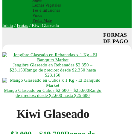
Jugos
Leches Vegetales
Tés e Infusiones
Vinos
Yerba Mate
Inicio
/
Frutas
/
Kiwi Glaseado
FORMAS
DE PAGO
Jengibre Glaseado en Rebanadas
$
2.350
–
$
23.150
Rango de precios: desde $2.350 hasta
$23.150
Mango Glaseado en Cubos
$
2.600
–
$
25.600
Rango
de precios: desde $2.600 hasta $25.600
Kiwi Glaseado
$
2.000
–
$
19.700
Rango de