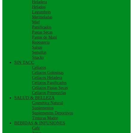
Heladera
Helados
Legumbres
Mermeladas
Miel
Panificados
Pastas Secas
Pastas de Maní
Repostería
Salsas
Semillas
Snacks
SIN TACC
Celíacos
Celíacos Golosinas
Celíacos Heladera
Celíacos Panificados
Celíacos Pastas Secas
Celíacos Premezclas
SALUD & BELLEZA
Cosmética Natural
Suplementos
Suplementos Deportivos
Tinturas Madre
BEBIDAS & INFUSIONES
Café