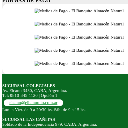
FORMAS DE PAGO
SUCURSAL COLEGIALES
Av. Elcano 3450, CABA, Argentina.
Tel: 0810-345-1120 | Opción 1
elcano@elbanquito.com.ar
Lun. a Vier. de 9 a 20:30 hs. Sáb. de 9 a 15 hs.
SUCURSAL LAS CAÑITAS
Soldado de la Independencia 979, CABA, Argentina.