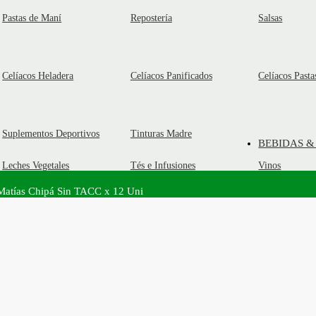
Pastas de Maní
Repostería
Salsas
Celíacos Heladera
Celíacos Panificados
Celíacos Pasta
Suplementos Deportivos
Tinturas Madre
BEBIDAS &
Leches Vegetales
Tés e Infusiones
Vinos
Matías Chipá Sin TACC x 12 Uni