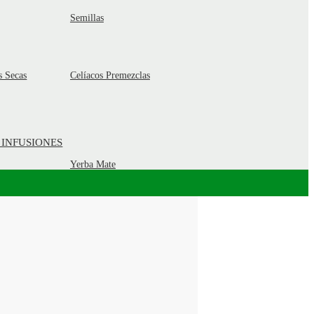
Semillas
s Secas
Celíacos Premezclas
 INFUSIONES
Yerba Mate