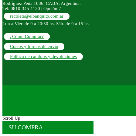
Rodríguez Peña 1086, CABA, Argentina.
Tel: 0810-345-1120 | Opción 7
recoleta@elbanquito.com.ar
Lun a Vier. de 9 a 20:30 hs. Sáb. de 9 a 15 hs.
¿Cómo Comprar?
Costos y formas de envío
Política de cambios y devoluciones
Scroll Up
SU COMPRA