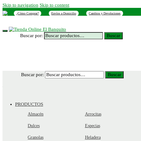
Skip to navigation
Skip to content
¿Cómo Comprar?
Envíos a Domicilio
Cambios y Devoluciones
INICIO
NOSOTROS
SUCURSALES
CONTACTO
Buscar por:
Buscar
Buscar por:
Buscar
PRODUCTOS
Almacén
Arrocitas
Dulces
Especias
Granolas
Heladera