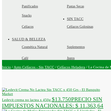
Panificados
Pastas Secas
Snacks
SIN TACC
Celíacos
Celíacos Golosinas
SALUD & BELLEZA
Cosmética Natural
Suplementos
Café
Jugos
Inicio
/
Apto Celíacos - Sin TACC
/
Celíacos Heladera
/
La Cocina de 
$
13.750
PRECIO SIN
Ledevit crema no lactea x 450g
IMPUESTOS NACIONALES:
$ 11.363,64