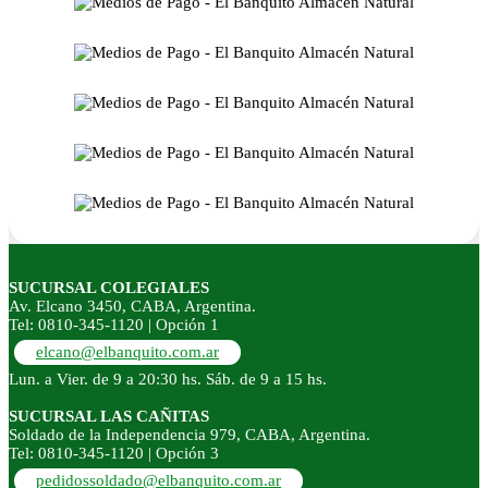
SUCURSAL COLEGIALES
Av. Elcano 3450, CABA, Argentina.
Tel: 0810-345-1120 | Opción 1
elcano@elbanquito.com.ar
Lun. a Vier. de 9 a 20:30 hs. Sáb. de 9 a 15 hs.
SUCURSAL LAS CAÑITAS
Soldado de la Independencia 979, CABA, Argentina.
Tel: 0810-345-1120 | Opción 3
pedidossoldado@elbanquito.com.ar