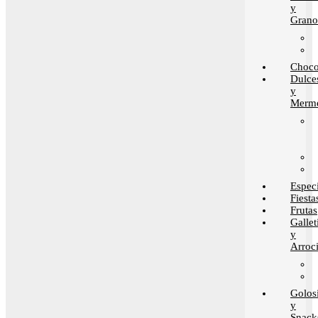
y
Grano
Choco
Dulce
y
Merme
Espec
Fiesta
Frutas
Gallet
y
Arroci
Golos
y
Snack