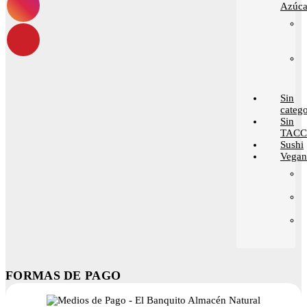
Azúca
Sin
catego
Sin
TACC
Sushi
Vega
FORMAS DE PAGO