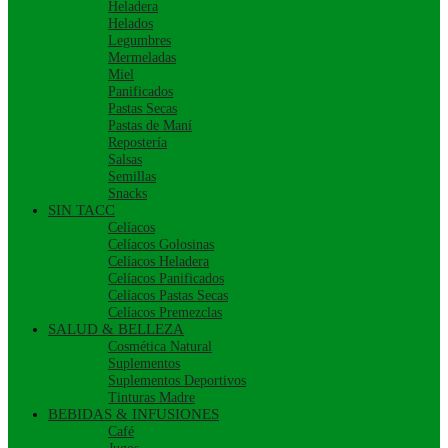
Heladera
Helados
Legumbres
Mermeladas
Miel
Panificados
Pastas Secas
Pastas de Maní
Repostería
Salsas
Semillas
Snacks
SIN TACC
Celíacos
Celíacos Golosinas
Celíacos Heladera
Celíacos Panificados
Celíacos Pastas Secas
Celíacos Premezclas
SALUD & BELLEZA
Cosmética Natural
Suplementos
Suplementos Deportivos
Tinturas Madre
BEBIDAS & INFUSIONES
Café