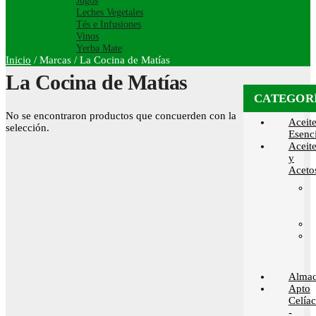
Jugos
Leches Vegetales
Tés e Infusiones
Vinos
Yerba Mate
Inicio
/
Marcas
/
La Cocina de Matías
La Cocina de Matías
CATEGOR
No se encontraron productos que concuerden con la
Aceit
selección.
Esenci
Aceit
y
Aceto
Alma
Apto
Celía
-