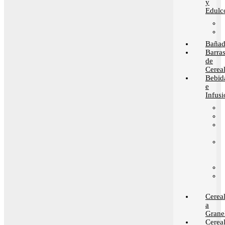
y
Edulc
Bañad
Barra
de
Cerea
Bebid
e
Infusi
Cerea
a
Grane
Cerea