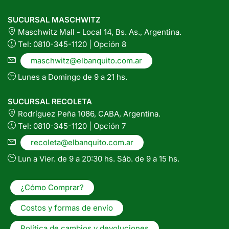
SUCURSAL MASCHWITZ
Maschwitz Mall - Local 14, Bs. As., Argentina.
Tel: 0810-345-1120 | Opción 8
maschwitz@elbanquito.com.ar
Lunes a Domingo de 9 a 21 hs.
SUCURSAL RECOLETA
Rodríguez Peña 1086, CABA, Argentina.
Tel: 0810-345-1120 | Opción 7
recoleta@elbanquito.com.ar
Lun a Vier. de 9 a 20:30 hs. Sáb. de 9 a 15 hs.
¿Cómo Comprar?
Costos y formas de envío
Política de cambios y devoluciones