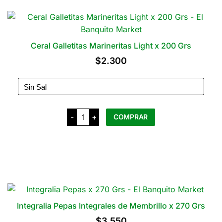
Ceral Galletitas Marineritas Light x 200 Grs
$
2.300
Ceral
-
+
COMPRAR
Galletitas
Marineritas
Light
x
200
Este
Grs
cantidad
producto
tiene
varias
variantes.
Integralia Pepas Integrales de Membrillo x 270 Grs
Las
$
3.550