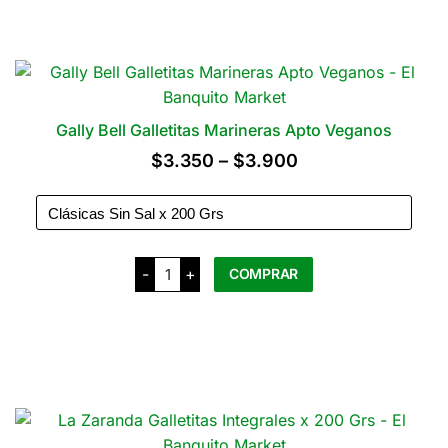
la
Membrillo
x
página
150
del
Grs
cantidad
producto
Gally Bell Galletitas Marineras Apto Veganos
Rango
$
3.350
–
$
3.900
de
precios:
desde
Gally
-
+
$3.350
COMPRAR
Bell
Galletitas
hasta
Marineras
Apto
$3.900
Veganos
Este
cantidad
producto
tiene
varias
variantes.