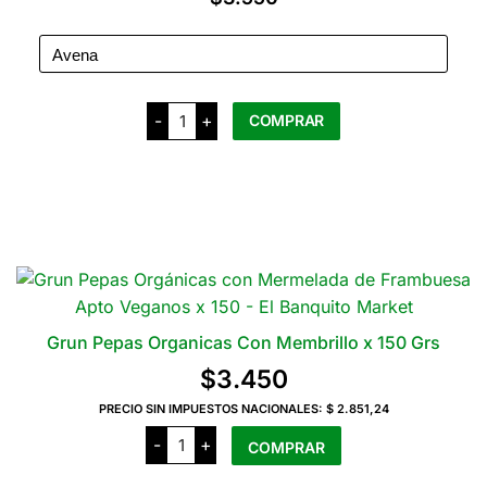
opciones
se
pueden
elegir
Integralia
en
-
+
COMPRAR
Pepas
la
Integrales
de
página
Membrillo
del
x
Este
270
producto
Grs
producto
cantidad
tiene
varias
variantes.
Las
Grun Pepas Organicas Con Membrillo x 150 Grs
opciones
$
3.450
se
pueden
PRECIO SIN IMPUESTOS NACIONALES:
$ 2.851,24
Grun
elegir
-
+
COMPRAR
Pepas
en
Organicas
Con