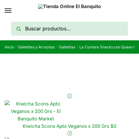
Skip
Skip
to
to
navigation
content
Buscar
Buscar
por:
Inicio
Galletitas y Arrocitas
Galletitas
La Cumbre Snacks con Queso Che
/
/
/
Kiwicha Scons Apto Veganos x 200 Grs
$
0