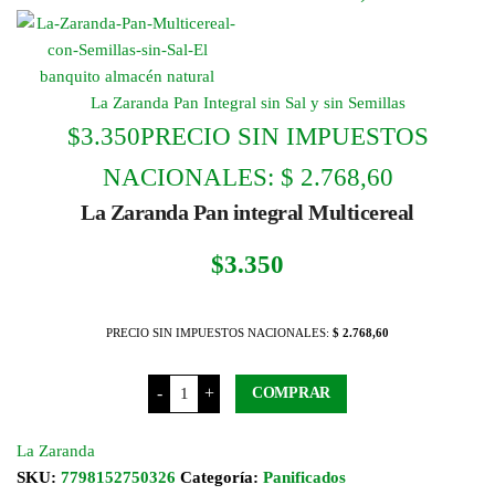
La Zaranda Pan Integral sin Sal y sin Semillas
$
3.350
PRECIO SIN IMPUESTOS
NACIONALES:
$ 2.768,60
La Zaranda Pan integral Multicereal
$
3.350
PRECIO SIN IMPUESTOS NACIONALES:
$ 2.768,60
La
-
+
COMPRAR
Zaranda
Pan
integral
Multicereal
La Zaranda
cantidad
SKU:
7798152750326
Categoría:
Panificados