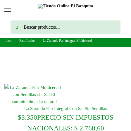
Skip to navigation
Skip to content
Buscar por:
Buscar
Inicio
/
Panificados
/
La Zaranda Pan integral Multicereal
La Zaranda Pan Integral Con Sal Sin Semillas
$
3.350
PRECIO SIN IMPUESTOS
NACIONALES:
$ 2.768,60