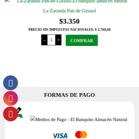
La Zaranda Pan de Girasol
$
3.350
PRECIO SIN IMPUESTOS NACIONALES:
$ 2.768,60
La
-
+
COMPRAR
Zaranda
Pan de
Girasol
cantidad
FORMAS DE PAGO