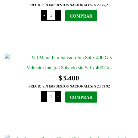
PRECIO SIN IMPUESTOS NACIONALES:
$ 2.975,21
Valmaira
-
+
COMPRAR
Centeno
Integral
x 400
Grs
cantidad
Valmaira Integral Salvado sin Sal x 400 Grs
$
3.400
PRECIO SIN IMPUESTOS NACIONALES:
$ 2.809,92
Valmaira
-
+
COMPRAR
Integral
Salvado
sin Sal x
400 Grs
cantidad