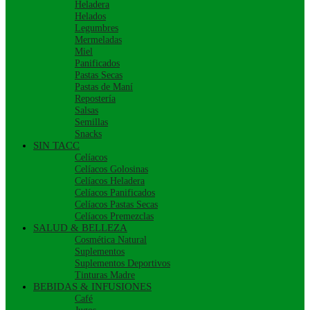
Heladera
Helados
Legumbres
Mermeladas
Miel
Panificados
Pastas Secas
Pastas de Maní
Repostería
Salsas
Semillas
Snacks
SIN TACC
Celíacos
Celíacos Golosinas
Celíacos Heladera
Celíacos Panificados
Celíacos Pastas Secas
Celíacos Premezclas
SALUD & BELLEZA
Cosmética Natural
Suplementos
Suplementos Deportivos
Tinturas Madre
BEBIDAS & INFUSIONES
Café