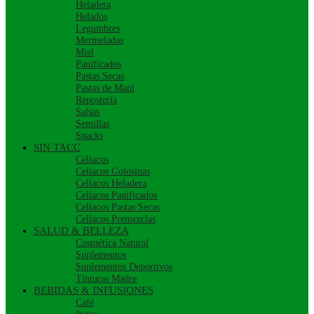
Heladera
Helados
Legumbres
Mermeladas
Miel
Panificados
Pastas Secas
Pastas de Maní
Repostería
Salsas
Semillas
Snacks
SIN TACC
Celíacos
Celíacos Golosinas
Celíacos Heladera
Celíacos Panificados
Celíacos Pastas Secas
Celíacos Premezclas
SALUD & BELLEZA
Cosmética Natural
Suplementos
Suplementos Deportivos
Tinturas Madre
BEBIDAS & INFUSIONES
Café