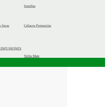
Semillas
s Secas
Celíacos Premezclas
 INFUSIONES
Yerba Mate