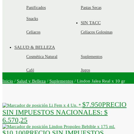
Panificados
Pastas Secas
Snacks
SIN TACC
Celíacos
Celíacos Golosinas
SALUD & BELLEZA
Cosmética Natural
Suplementos
Café
Jugos
Inicio
/
Salud y Belleza
/
Suplementos
/
Lindon Jalea Real x 10 gr
$
7.950
PRECIO
Li Fem x 4 Un. *
SIN IMPUESTOS NACIONALES:
$
6.570,25
Lindon Propoleo Bebible x 175 ml.
$
10.100
PRECIO SIN IMPUESTOS