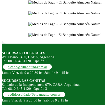
SUCURSAL COLEGIALES
Av. Elcano 3450, CABA, Argentina.
Tel: 0810-345-1120 | Opción 1
elcano@elbanquito.com.ar
Lun. a Vier. de 9 a 20:30 hs. Sáb. de 9 a 15 hs.
SUCURSAL LAS CAÑITAS
Soldado de la Independencia 979, CABA, Argentina.
Tel: 0810-345-1120 | Opción 3
pedidossoldado@elbanquito.com.ar
Lun a Vier. de 9 a 20:30 hs. Sáb. de 9 a 15 hs.