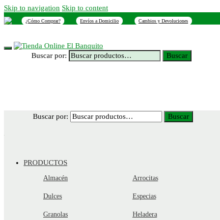
Skip to navigation
Skip to content
¿Cómo Comprar?
Envíos a Domicilio
Cambios y Devoluciones
INICIO
NOSOTROS
SUCURSALES
CONTACTO
Buscar por:
Buscar
Buscar por:
Buscar
PRODUCTOS
Almacén
Arrocitas
Dulces
Especias
Granolas
Heladera