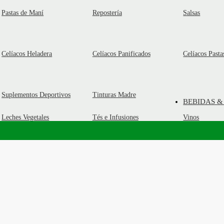
Pastas de Maní
Repostería
Salsas
Celíacos Heladera
Celíacos Panificados
Celíacos Pasta
Suplementos Deportivos
Tinturas Madre
BEBIDAS &
Leches Vegetales
Tés e Infusiones
Vinos