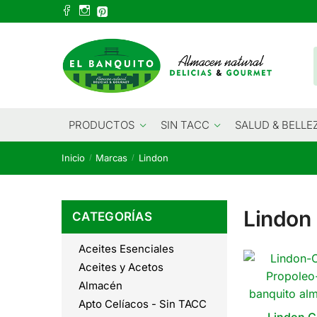
Skip
Skip
to
to
navigation
content
PRODUCTOS
SIN TACC
SALUD & BELLE
Inicio
Marcas
Lindon
/
/
Lindon
CATEGORÍAS
Aceites Esenciales
Aceites y Acetos
Almacén
Apto Celíacos - Sin TACC