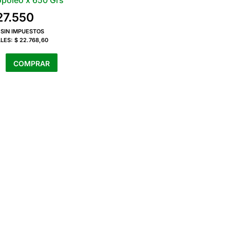
opoleo x 650 Grs
27.550
 SIN IMPUESTOS
LES:
$ 22.768,60
eo
COMPRAR
ad