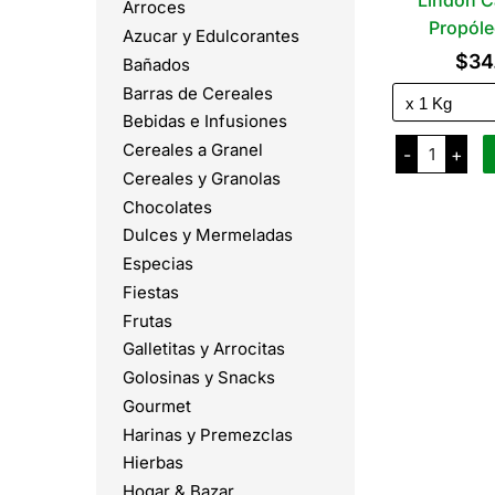
Lindon C
Arroces
Propóle
Azucar y Edulcorantes
$
34
Bañados
Barras de Cereales
Bebidas e Infusiones
Lindon
Cereales a Granel
-
+
Caramelo
Propóleo
Cereales y Granolas
y
Chocolates
Miel
cantidad
Dulces y Mermeladas
Especias
Fiestas
Frutas
Galletitas y Arrocitas
Golosinas y Snacks
Gourmet
Harinas y Premezclas
Hierbas
Hogar & Bazar