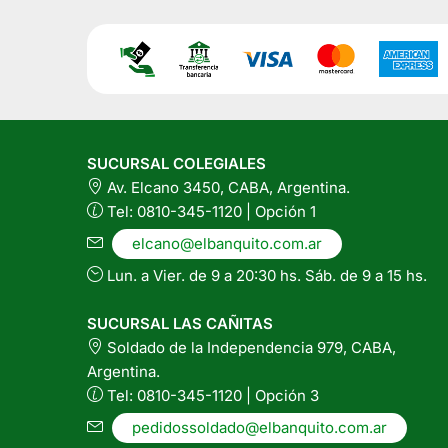
cantidad
SUCURSAL COLEGIALES
Av. Elcano 3450, CABA, Argentina.
Tel: 0810-345-1120 | Opción 1
elcano@elbanquito.com.ar
Lun. a Vier. de 9 a 20:30 hs. Sáb. de 9 a 15 hs.
SUCURSAL LAS CAÑITAS
Soldado de la Independencia 979, CABA,
Argentina.
Tel: 0810-345-1120 | Opción 3
pedidossoldado@elbanquito.com.ar