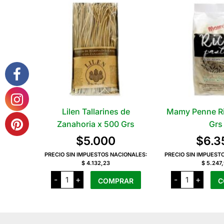
Lilen Tallarines de
Mamy Penne Ri
Zanahoria x 500 Grs
Grs
$
5.000
$
6.3
PRECIO SIN IMPUESTOS NACIONALES:
PRECIO SIN IMPUEST
$ 4.132,23
$ 5.247
Lilen
Mamy
-
+
-
+
COMPRAR
C
Tallarines
Penne
de
Rigate
Zanahoria
x
x
250
500
Grs
Grs
cantidad