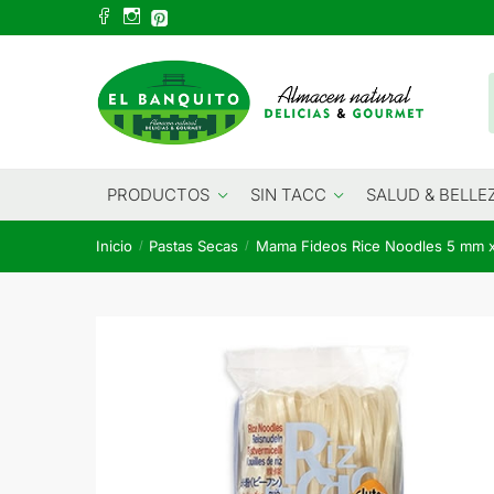
Skip
Skip
to
to
navigation
content
PRODUCTOS
SIN TACC
SALUD & BELLE
Inicio
Pastas Secas
Mama Fideos Rice Noodles 5 mm x
/
/