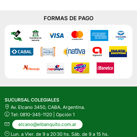
Grs
cantidad
varias
variantes.
FORMAS DE PAGO
Las
opciones
se
pueden
elegir
en
la
página
del
producto
SUCURSAL COLEGIALES
Av. Elcano 3450, CABA, Argentina.
Tel: 0810-345-1120 | Opción 1
elcano@elbanquito.com.ar
Lun. a Vier. de 9 a 20:30 hs. Sáb. de 9 a 15 hs.