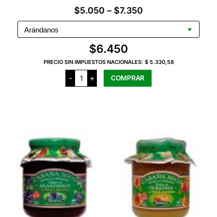
Rango
$
5.050
–
$
7.350
de
precios:
$
6.450
desde
PRECIO SIN IMPUESTOS NACIONALES:
$ 5.330,58
$5.050
Natalí
-
+
COMPRAR
hasta
Mermeladas
x
$7.350
450
Este
Grs
producto
cantidad
tiene
varias
variantes.
Las
opciones
se
pueden
elegir
en