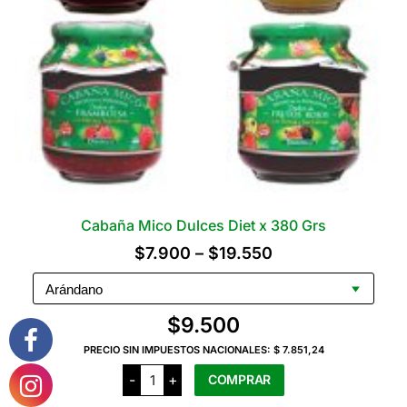
la
página
del
producto
Cabaña Mico Dulces Diet x 380 Grs
Rango
$
7.900
–
$
19.550
de
precios:
$
9.500
desde
PRECIO SIN IMPUESTOS NACIONALES:
$ 7.851,24
$7.900
Cabaña
-
+
COMPRAR
hasta
Mico
Dulces