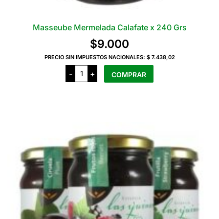
Masseube Mermelada Calafate x 240 Grs
$
9.000
PRECIO SIN IMPUESTOS NACIONALES:
$ 7.438,02
Masseube
-
+
COMPRAR
Mermelada
Calafate
x
240
Grs
cantidad