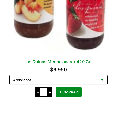
Las Quinas Mermeladas x 420 Grs
$
6.950
Las
-
+
COMPRAR
Quinas
Mermeladas
x
Este
420
producto
Grs
cantidad
tiene