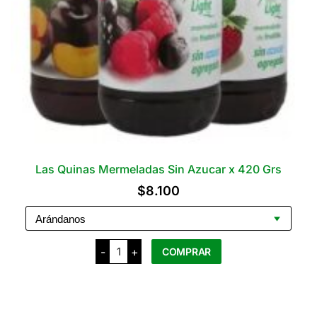
Las Quinas Mermeladas Sin Azucar x 420 Grs
$
8.100
Las
-
+
COMPRAR
Quinas
Mermeladas
Sin
Este
Azucar
producto
x
420
tiene