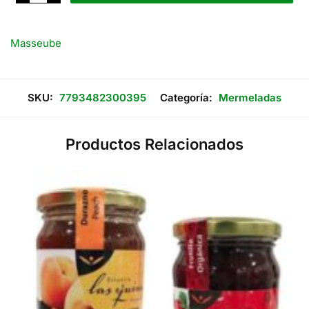
hasta
Orgánicas
x
350
$11.100
Grs
Masseube
cantidad
SKU:
7793482300395
Categoría:
Mermeladas
Productos Relacionados