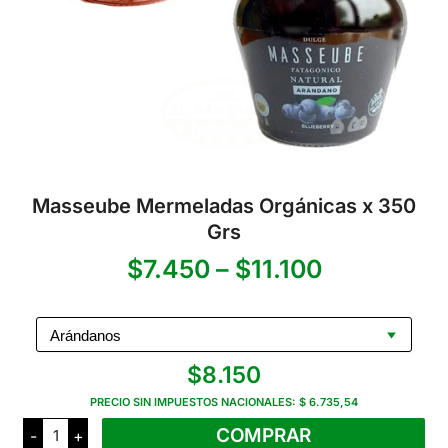
Masseube Mermeladas Orgánicas x 350
Grs
Rango
$
7.450
–
$
11.100
de
precios:
$
8.150
desde
PRECIO SIN IMPUESTOS NACIONALES:
$ 6.735,54
$7.450
Masseube
COMPRAR
-
+
Mermeladas