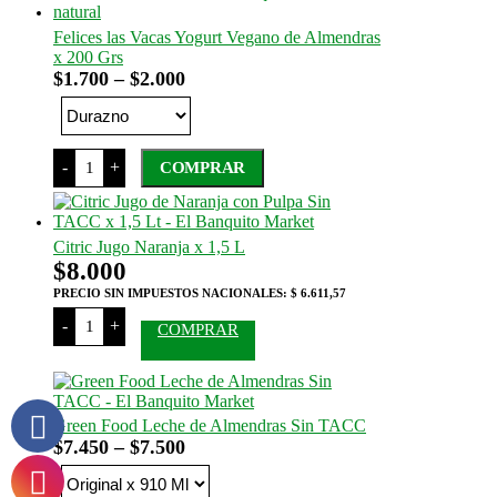
Felices las Vacas Yogurt Vegano de Almendras
x 200 Grs
Rango
$
1.700
–
$
2.000
de
precios:
desde
Felices
-
+
COMPRAR
$1.700
las
Vacas
hasta
Este
Yogurt
$2.000
producto
Vegano
tiene
de
Citric Jugo Naranja x 1,5 L
Almendras
varias
$
8.000
x
variantes.
200
Las
PRECIO SIN IMPUESTOS NACIONALES:
$ 6.611,57
Grs
opciones
Citric
cantidad
-
+
COMPRAR
Jugo
se
Naranja
pueden
x
elegir
1,5
en
L
la
cantidad
Green Food Leche de Almendras Sin TACC
página
Rango
del
$
7.450
–
$
7.500
producto
de
precios: