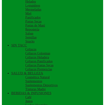
Helados
Legumbres
Mermeladas
Miel
Panificados
Pastas Secas
Pastas de Maní
Repostería
Salsas
Semillas
Snacks
SIN TACC
Celíacos
Celíacos Golosinas
Celíacos Heladera
Celíacos Panificados
Celíacos Pastas Secas
Celíacos Premezclas
SALUD & BELLEZA
Cosmética Natural
Suplementos
Suplementos Deportivos
Tinturas Madre
BEBIDAS & INFUSIONES
Café
Jugos