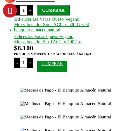
desde
Green
-
+
COMPRAR
$7.450
Food
Leche
hasta
Este
de
$7.500
producto
Almendras
tiene
Sin
TACC
varias
Felices las Vacas Queso Vegano
cantidad
variantes.
Muzzalmendra Sin TACC x 500 Grs
Las
$
8.100
opciones
se
PRECIO SIN IMPUESTOS NACIONALES:
$ 6.694,21
pueden
Felices
-
+
COMPRAR
elegir
las
Vacas
en
Queso
la
Vegano
página
Muzzalmendra
del
Sin
producto
TACC
x
500
Grs
cantidad