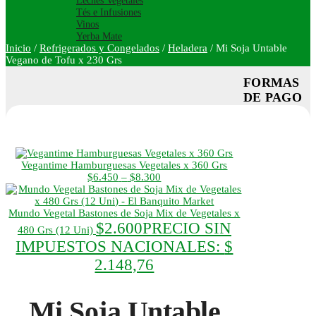
Leches Vegetales
Tés e Infusiones
Vinos
Yerba Mate
Inicio
/
Refrigerados y Congelados
/
Heladera
/
Mi Soja Untable
Vegano de Tofu x 230 Grs
FORMAS
DE PAGO
Vegantime Hamburguesas Vegetales x 360 Grs
Rango
$
6.450
–
$
8.300
de
precios:
desde
Mundo Vegetal Bastones de Soja Mix de Vegetales x
$6.450
$
2.600
PRECIO SIN
480 Grs (12 Uni)
hasta
IMPUESTOS NACIONALES:
$
$8.300
2.148,76
Mi Soja Untable