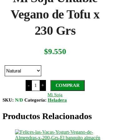
Vegano de Tofu x
230 Grs
$
9.550
Mi
-
+
COMPRAR
Soja
Untable
Mi Soja
Vegano
SKU:
N/D
Categoría:
Heladera
de
Tofu
x
Productos Relacionados
230
Grs
cantidad