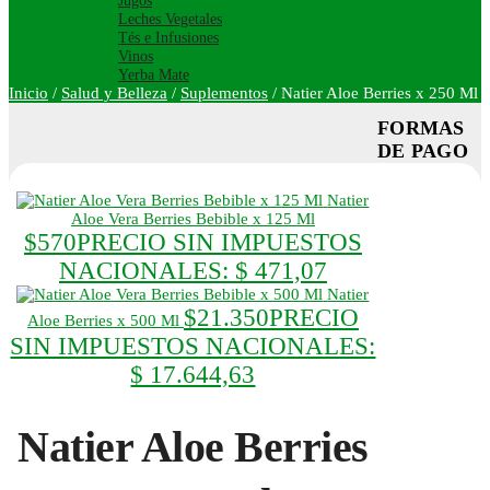
Jugos
Leches Vegetales
Tés e Infusiones
Vinos
Yerba Mate
Inicio
/
Salud y Belleza
/
Suplementos
/
Natier Aloe Berries x 250 Ml
FORMAS
DE PAGO
Natier
Aloe Vera Berries Bebible x 125 Ml
$
570
PRECIO SIN IMPUESTOS
NACIONALES:
$ 471,07
Natier
$
21.350
PRECIO
Aloe Berries x 500 Ml
SIN IMPUESTOS NACIONALES:
$ 17.644,63
Natier Aloe Berries