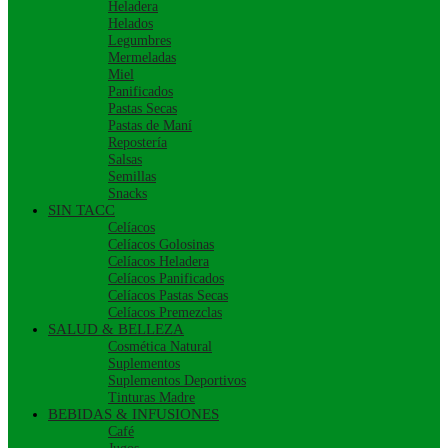
Heladera
Helados
Legumbres
Mermeladas
Miel
Panificados
Pastas Secas
Pastas de Maní
Repostería
Salsas
Semillas
Snacks
SIN TACC
Celíacos
Celíacos Golosinas
Celíacos Heladera
Celíacos Panificados
Celíacos Pastas Secas
Celíacos Premezclas
SALUD & BELLEZA
Cosmética Natural
Suplementos
Suplementos Deportivos
Tinturas Madre
BEBIDAS & INFUSIONES
Café