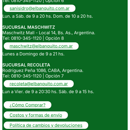
Tel: 0810-345-1120 | Opción 6
sanisidro@elbanquito.com.ar
Lun. a Sáb. de 9 a 20 hs. Dom. de 10 a 20 hs.
SUCURSAL MASCHWITZ
Maschwitz Mall - Local 14, Bs. As., Argentina.
Tel: 0810-345-1120 | Opción 8
maschwitz@elbanquito.com.ar
Lunes a Domingo de 9 a 21 hs.
SUCURSAL RECOLETA
Rodríguez Peña 1086, CABA, Argentina.
Tel: 0810-345-1120 | Opción 7
recoleta@elbanquito.com.ar
Lun a Vier. de 9 a 20:30 hs. Sáb. de 9 a 15 hs.
¿Cómo Comprar?
Costos y formas de envío
Política de cambios y devoluciones