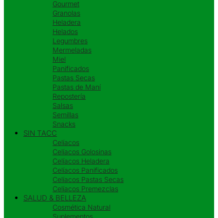
Gourmet
Granolas
Heladera
Helados
Legumbres
Mermeladas
Miel
Panificados
Pastas Secas
Pastas de Maní
Repostería
Salsas
Semillas
Snacks
SIN TACC
Celíacos
Celíacos Golosinas
Celíacos Heladera
Celíacos Panificados
Celíacos Pastas Secas
Celíacos Premezclas
SALUD & BELLEZA
Cosmética Natural
Suplementos