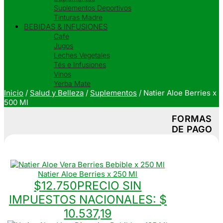
Suplementos Deportivos
Tinturas Madre
BEBIDAS & INFUSIONES
Café
Jugos
Leches Vegetales
Tés e Infusiones
Vinos
Yerba Mate
Inicio
/
Salud y Belleza
/
Suplementos
/
Natier Aloe Berries x
500 Ml
FORMAS
DE PAGO
Natier Aloe Berries x 250 Ml
$
12.750
PRECIO SIN
IMPUESTOS NACIONALES:
$
10.537,19