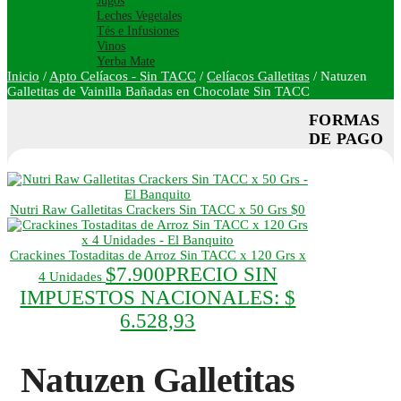
Jugos
Leches Vegetales
Tés e Infusiones
Vinos
Yerba Mate
Inicio
/
Apto Celíacos - Sin TACC
/
Celíacos Galletitas
/
Natuzen
Galletitas de Vainilla Bañadas en Chocolate Sin TACC
FORMAS
DE PAGO
Nutri Raw Galletitas Crackers Sin TACC x 50 Grs
$
0
Crackines Tostaditas de Arroz Sin TACC x 120 Grs x
$
7.900
PRECIO SIN
4 Unidades
IMPUESTOS NACIONALES:
$
6.528,93
Natuzen Galletitas