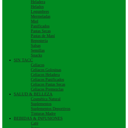
Heladera
Helados
Legumbres
Mermeladas
Miel
Panificados
Pastas Secas
Pastas de Maní
Repostería
Salsas
Semillas
Snacks
SIN TACC
Celíacos
Celíacos Golosinas
Celíacos Heladera
Celíacos Panificados
Celíacos Pastas Secas
Celíacos Premezclas
SALUD & BELLEZA
Cosmética Natural
Suplementos
Suplementos Deportivos
Tinturas Madre
BEBIDAS & INFUSIONES
Café