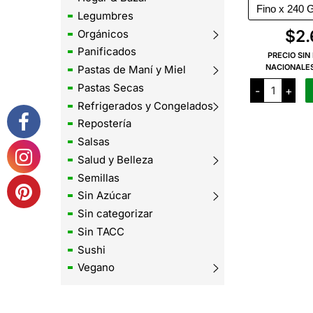
Legumbres
$
2
Orgánicos
Panificados
PRECIO SIN
NACIONALE
Pastas de Maní y Miel
Natuzen
Pastas Secas
-
+
Rebozado
de
Refrigerados y Congelados
Arroz
Repostería
Sin
TACC
Salsas
cantidad
Salud y Belleza
Semillas
Sin Azúcar
Sin categorizar
Sin TACC
Sushi
Vegano