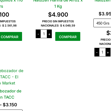
uillos x 110
Natuzen Harina de Arroz x
Natuzen
rs
1 Kg
.100
$
4.900
$
3.9
 IMPUESTOS
PRECIO SIN IMPUESTOS
S:
$ 2.561,98
NACIONALES:
$ 4.049,59
Natuzen
$
-
+
Harina
COMPRAR
COMPRAR
de
PRECIO
Arroz
NACION
x
Natuz
1
-
+
Preme
Kg
Sin
cantidad
TACC
cantid
bozador de
in TACC
Rango
–
$
3.150