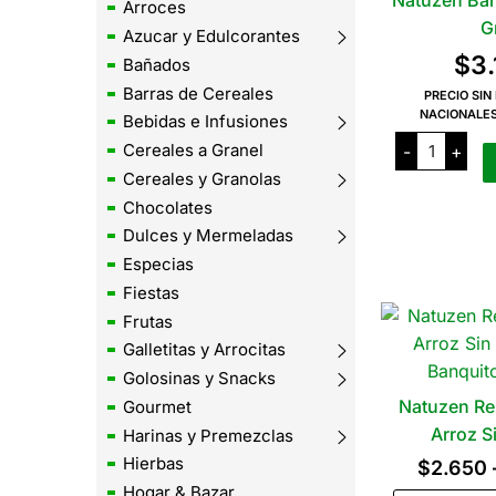
Natuzen Barq
Arroces
G
Azucar y Edulcorantes
$
3
Bañados
Barras de Cereales
PRECIO SIN
NACIONALE
Bebidas e Infusiones
Natuzen
Cereales a Granel
-
+
Barquillos
x
Cereales y Granolas
110
Grs
Chocolates
cantidad
Dulces y Mermeladas
Especias
Fiestas
Frutas
Galletitas y Arrocitas
Golosinas y Snacks
Natuzen Re
Gourmet
Arroz S
Harinas y Premezclas
Hierbas
$
2.650
Hogar & Bazar