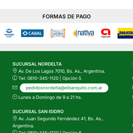
página
del
producto
FORMAS DE PAGO
SUCURSAL NORDELTA
Av. De Los Lagos 7010, Bs. As., Argentina.
Tel: 0810-345-1120 | Opción 5
pedidosnordelta@elbanquito.com.ar
Lunes a Domingo de 9 a 21 hs.
SUCURSAL SAN ISIDRO
Av. Juan Segundo Fernández 41, Bs. As.,
Argentina.
Tel: 0810-345-1120 | Opción 6