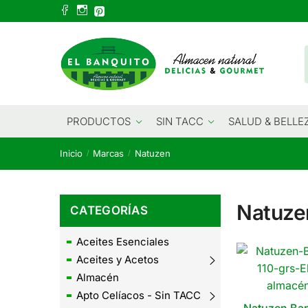
Skip
Skip
to
to
navigation
content
PRODUCTOS
SIN TACC
SALUD & BELLE
Inicio
Marcas
Natuzen
/
/
Natuze
CATEGORÍAS
Aceites Esenciales
Aceites y Acetos
Almacén
Apto Celíacos - Sin TACC