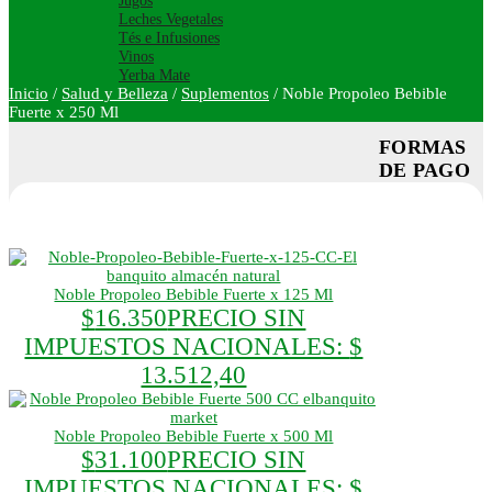
Jugos
Leches Vegetales
Tés e Infusiones
Vinos
Yerba Mate
Inicio
/
Salud y Belleza
/
Suplementos
/
Noble Propoleo Bebible
Fuerte x 250 Ml
FORMAS
DE PAGO
Noble Propoleo Bebible Fuerte x 125 Ml
$
16.350
PRECIO SIN
IMPUESTOS NACIONALES:
$
13.512,40
Noble Propoleo Bebible Fuerte x 500 Ml
$
31.100
PRECIO SIN
IMPUESTOS NACIONALES:
$