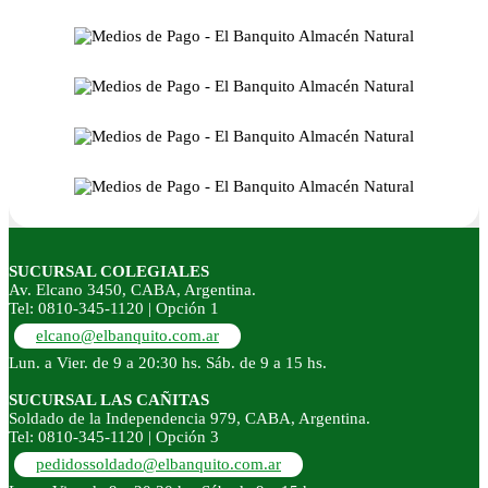
SUCURSAL COLEGIALES
Av. Elcano 3450, CABA, Argentina.
Tel: 0810-345-1120 | Opción 1
elcano@elbanquito.com.ar
Lun. a Vier. de 9 a 20:30 hs. Sáb. de 9 a 15 hs.
SUCURSAL LAS CAÑITAS
Soldado de la Independencia 979, CABA, Argentina.
Tel: 0810-345-1120 | Opción 3
pedidossoldado@elbanquito.com.ar