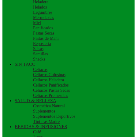
Heladera
Helados
Legumbres
Mermeladas
Miel
Panificados
Pastas Secas
Pastas de Maní
Repostería
Salsas
Semillas
Snacks
SIN TACC
Celíacos
Celíacos Golosinas
Celíacos Heladera
Celíacos Panificados
Celíacos Pastas Secas
Celíacos Premezclas
SALUD & BELLEZA
Cosmética Natural
Suplementos
Suplementos Deportivos
Tinturas Madre
BEBIDAS & INFUSIONES
Café