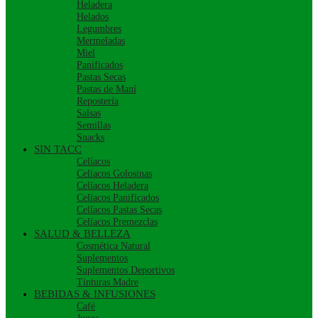
Heladera
Helados
Legumbres
Mermeladas
Miel
Panificados
Pastas Secas
Pastas de Maní
Repostería
Salsas
Semillas
Snacks
SIN TACC
Celíacos
Celíacos Golosinas
Celíacos Heladera
Celíacos Panificados
Celíacos Pastas Secas
Celíacos Premezclas
SALUD & BELLEZA
Cosmética Natural
Suplementos
Suplementos Deportivos
Tinturas Madre
BEBIDAS & INFUSIONES
Café