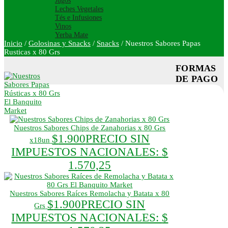
Jugos
Leches Vegetales
Tés e Infusiones
Vinos
Yerba Mate
Inicio
/
Golosinas y Snacks
/
Snacks
/
Nuestros Sabores Papas
Rusticas x 80 Grs
FORMAS
DE PAGO
Nuestros Sabores Chips de Zanahorias x 80 Grs
$
1.900
PRECIO SIN
x18un
IMPUESTOS NACIONALES:
$
1.570,25
Nuestros Sabores Raíces Remolacha y Batata x 80
$
1.900
PRECIO SIN
Grs
IMPUESTOS NACIONALES:
$