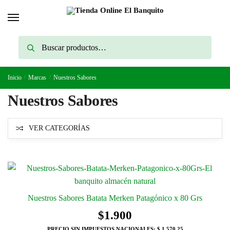
Skip
Skip
to
to
navigation
content
Buscar
Buscar
por:
Inicio
/
Marcas
/
Nuestros Sabores
Nuestros Sabores
VER CATEGORÍAS
Nuestros Sabores Batata Merken Patagónico x 80 Grs
$
1.900
PRECIO SIN IMPUESTOS NACIONALES:
$ 1.570,25