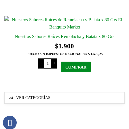
Manteca
y
Sal
x
38
Grs
cantidad
Nuestros Sabores Raíces Remolacha y Batata x 80 Grs
$
1.900
PRECIO SIN IMPUESTOS NACIONALES:
$ 1.570,25
Nuestros
-
+
Sabores
COMPRAR
Raíces
Remolacha
y
Batata
x
80
Grs
VER CATEGORÍAS
cantidad