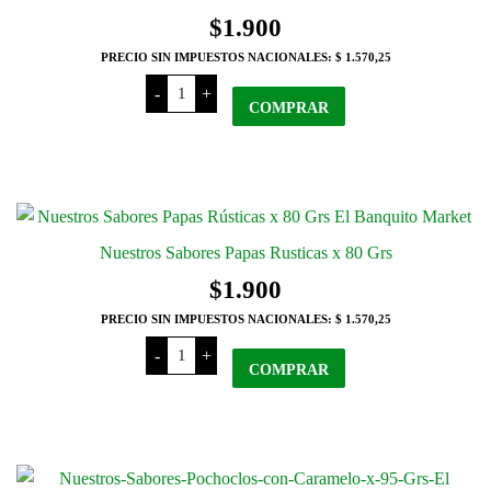
$
1.900
PRECIO SIN IMPUESTOS NACIONALES:
$ 1.570,25
Nuestros
-
+
Sabores
COMPRAR
Chips
de
Papas
con
Pimienta
x
80
Grs
cantidad
Nuestros Sabores Papas Rusticas x 80 Grs
$
1.900
PRECIO SIN IMPUESTOS NACIONALES:
$ 1.570,25
Nuestros
-
+
Sabores
COMPRAR
Papas
Rusticas
x
80
Grs
cantidad