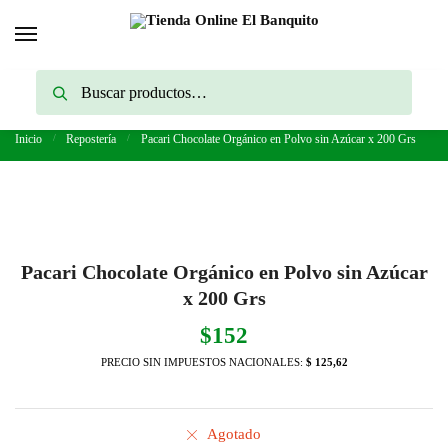
Skip
Skip
to
to
navigation
content
Buscar
Buscar
por:
Inicio
/
Repostería
/
Pacari Chocolate Orgánico en Polvo sin Azúcar x 200 Grs
Pacari Chocolate Orgánico en Polvo sin Azúcar
x 200 Grs
$
152
PRECIO SIN IMPUESTOS NACIONALES:
$ 125,62
Agotado