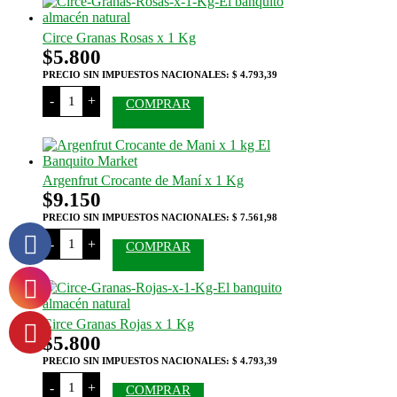
1
Kg
cantidad
Circe Granas Rosas x 1 Kg
$
5.800
PRECIO SIN IMPUESTOS NACIONALES:
$ 4.793,39
Circe
-
+
COMPRAR
Granas
Rosas
x
1
Kg
cantidad
Argenfrut Crocante de Maní x 1 Kg
$
9.150
PRECIO SIN IMPUESTOS NACIONALES:
$ 7.561,98
Argenfrut
-
+
COMPRAR
Crocante
de
Maní
x
1
Kg
Circe Granas Rojas x 1 Kg
cantidad
$
5.800
PRECIO SIN IMPUESTOS NACIONALES:
$ 4.793,39
Circe
-
+
COMPRAR
Granas