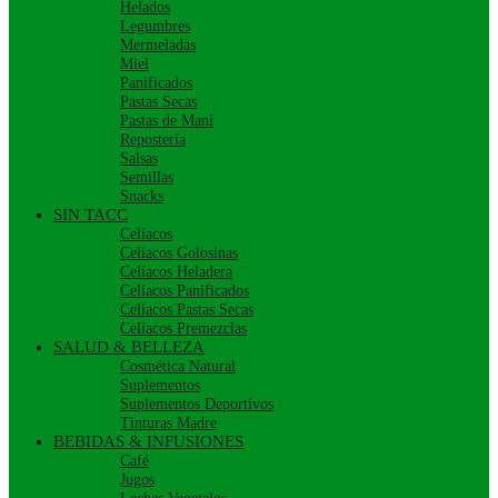
Helados
Legumbres
Mermeladas
Miel
Panificados
Pastas Secas
Pastas de Maní
Repostería
Salsas
Semillas
Snacks
SIN TACC
Celíacos
Celíacos Golosinas
Celíacos Heladera
Celíacos Panificados
Celíacos Pastas Secas
Celíacos Premezclas
SALUD & BELLEZA
Cosmética Natural
Suplementos
Suplementos Deportivos
Tinturas Madre
BEBIDAS & INFUSIONES
Café
Jugos