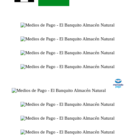
Rojas
x
1
Kg
cantidad