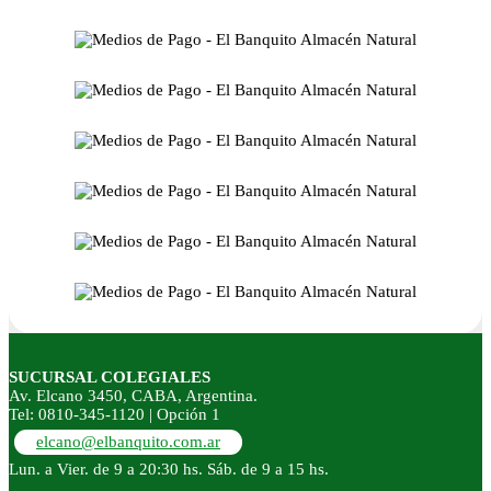
SUCURSAL COLEGIALES
Av. Elcano 3450, CABA, Argentina.
Tel: 0810-345-1120 | Opción 1
elcano@elbanquito.com.ar
Lun. a Vier. de 9 a 20:30 hs. Sáb. de 9 a 15 hs.