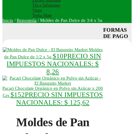
Leches Vegetales
Tés e Infusiones
Vinos
Yerba Mate
Inicio
/
Repostería
/
Moldes de Pan Dulce de 3/4 x 5u
FORMAS
DE PAGO
Moldes
$
10
PRECIO SIN
de Pan Dulce de 1/2 x 5u
IMPUESTOS NACIONALES:
$
8,26
Pacari Chocolate Orgánico en Polvo sin Azúcar x 200
$
152
PRECIO SIN IMPUESTOS
Grs
NACIONALES:
$ 125,62
Moldes de Pan