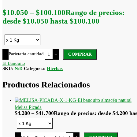
$
10.050
–
$
100.100
Rango de precios:
desde $10.050 hasta $100.100
Parietaria cantidad
-
+
COMPRAR
El Banquito
SKU:
N/D
Categoría:
Hierbas
Productos Relacionados
Melisa Picada
$
4.200
–
$
41.700
Rango de precios: desde $4.200 has