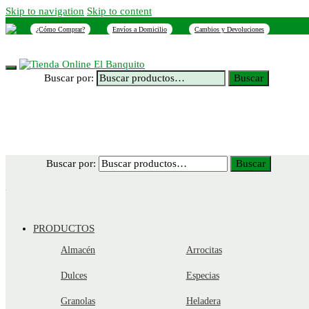
Skip to navigation
Skip to content
¿Cómo Comprar?
Envíos a Domicilio
Cambios y Devoluciones
INICIO
NOSOTROS
SUCURSALES
CONTACTO
Buscar por:
Buscar
Buscar por:
Buscar
PRODUCTOS
Almacén
Arrocitas
Dulces
Especias
Granolas
Heladera