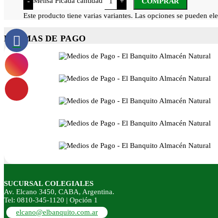
Melisa Picada cantidad
-
+
COMPRAR
Este producto tiene varias variantes. Las opciones se pueden ele
FORMAS DE PAGO
SUCURSAL COLEGIALES
Av. Elcano 3450, CABA, Argentina.
Tel: 0810-345-1120 | Opción 1
elcano@elbanquito.com.ar