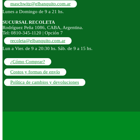
maschwitz@elbanquito.com.ar
Lunes a Domingo de 9 a 21 hs.
SUCURSAL RECOLETA
Rodríguez Peña 1086, CABA, Argentina.
Tel: 0810-345-1120 | Opción 7
recoleta@elbanquito.com.ar
Lun a Vier. de 9 a 20:30 hs. Sáb. de 9 a 15 hs.
¿Cómo Comprar?
Costos y formas de envío
Política de cambios y devoluciones