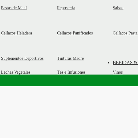
Pastas de Maní
Repostería
Salsas
Celíacos Heladera
Celíacos Panificados
Celíacos Pasta
Suplementos Deportivos
Tinturas Madre
BEBIDAS &
Leches Vegetales
Tés e Infusiones
Vinos