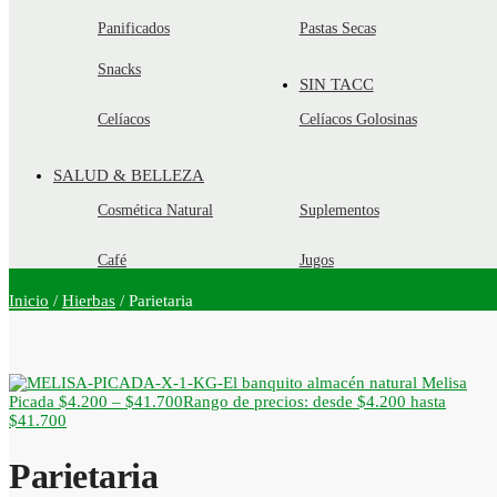
Panificados
Pastas Secas
Snacks
SIN TACC
Celíacos
Celíacos Golosinas
SALUD & BELLEZA
Cosmética Natural
Suplementos
Café
Jugos
Inicio
/
Hierbas
/
Parietaria
Melisa
Picada
$
4.200
–
$
41.700
Rango de precios: desde $4.200 hasta
$41.700
Parietaria