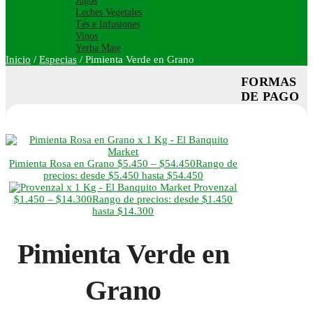
Jugos
Leches Vegetales
Tés e Infusiones
Vinos
Yerba Mate
Inicio
/
Especias
/
Pimienta Verde en Grano
FORMAS
DE PAGO
Pimienta Rosa en Grano
$
5.450
–
$
54.450
Rango de
precios: desde $5.450 hasta $54.450
Provenzal
$
1.450
–
$
14.300
Rango de precios: desde $1.450
hasta $14.300
Pimienta Verde en
Grano