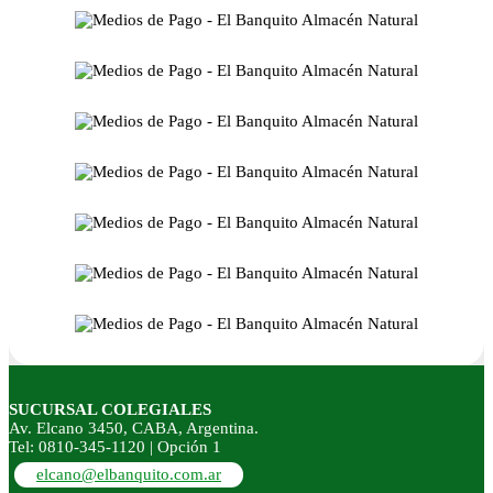
SUCURSAL COLEGIALES
Av. Elcano 3450, CABA, Argentina.
Tel: 0810-345-1120 | Opción 1
elcano@elbanquito.com.ar