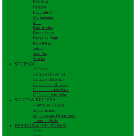
Heladera
Helados
Legumbres
Mermeladas
Miel
Panificados
Pastas Secas
Pastas de Maní
Repostería
Salsas
Semillas
Snacks
SIN TACC
Celíacos
Celíacos Golosinas
Celíacos Heladera
Celíacos Panificados
Celíacos Pastas Secas
Celíacos Premezclas
SALUD & BELLEZA
Cosmética Natural
Suplementos
Suplementos Deportivos
Tinturas Madre
BEBIDAS & INFUSIONES
Café