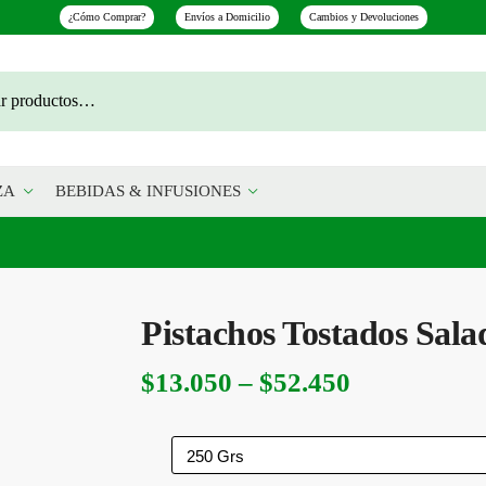
¿Cómo Comprar?
Envíos a Domicilio
Cambios y Devoluciones
ZA
BEBIDAS & INFUSIONES
Pistachos Tostados Sala
Rango
$
13.050
–
$
52.450
de
precios: