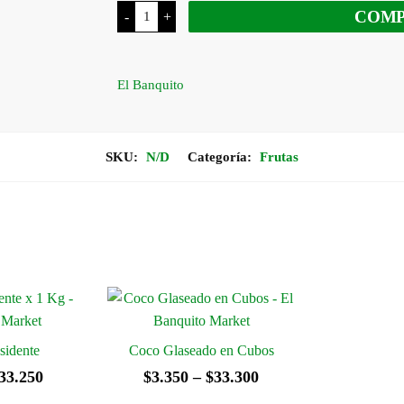
Pistachos
COM
-
+
desde
Tostados
Salados
con
$13.050
Cáscara
cantidad
El Banquito
hasta
$52.450
SKU:
N/D
Categoría:
Frutas
sidente
Coco Glaseado en Cubos
Rango
Rango
33.250
$
3.350
–
$
33.300
de
de