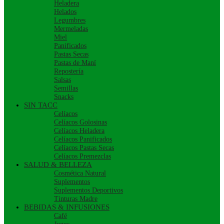
Heladera
Helados
Legumbres
Mermeladas
Miel
Panificados
Pastas Secas
Pastas de Maní
Repostería
Salsas
Semillas
Snacks
SIN TACC
Celíacos
Celíacos Golosinas
Celíacos Heladera
Celíacos Panificados
Celíacos Pastas Secas
Celíacos Premezclas
SALUD & BELLEZA
Cosmética Natural
Suplementos
Suplementos Deportivos
Tinturas Madre
BEBIDAS & INFUSIONES
Café