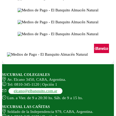
SUCURSAL COLEGIALES
Av. Elcano 3450, CABA, Argentina.
Tel: 0810-345-1120 | Opción 1
elcano@elbanquito.com.ar
Lun. a Vier. de 9 a 20:30 hs. Sáb. de 9 a 15 hs.
SUCURSAL LAS CAÑITAS
Soldado de la Independencia 979, CABA, Argentina.