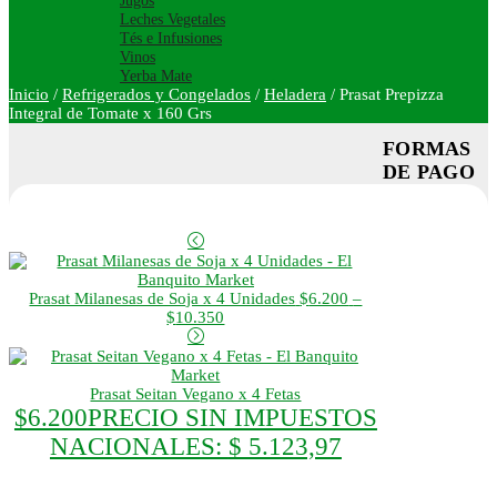
Jugos
Leches Vegetales
Tés e Infusiones
Vinos
Yerba Mate
Inicio
/
Refrigerados y Congelados
/
Heladera
/
Prasat Prepizza
Integral de Tomate x 160 Grs
FORMAS
DE PAGO
Prasat Milanesas de Soja x 4 Unidades
$
6.200
–
Rango
$
10.350
de
precios:
desde
$6.200
Prasat Seitan Vegano x 4 Fetas
hasta
$
6.200
PRECIO SIN IMPUESTOS
$10.350
NACIONALES:
$ 5.123,97