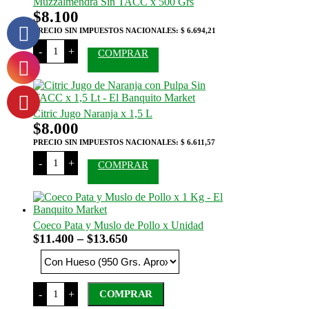
250
Muzzalmendra Sin TACC x 500 Grs
Grs
$
8.100
cantidad
PRECIO SIN IMPUESTOS NACIONALES:
$ 6.694,21
Felices
-
+
COMPRAR
las
Vacas
Queso
Vegano
Muzzalmendra
Sin
Citric Jugo Naranja x 1,5 L
TACC
$
8.000
x
500
PRECIO SIN IMPUESTOS NACIONALES:
$ 6.611,57
Grs
Citric
cantidad
-
+
COMPRAR
Jugo
Naranja
x
1,5
L
cantidad
Coeco Pata y Muslo de Pollo x Unidad
Rango
$
11.400
–
$
13.650
de
precios:
desde
Coeco
-
+
COMPRAR
$11.400
Pata
y