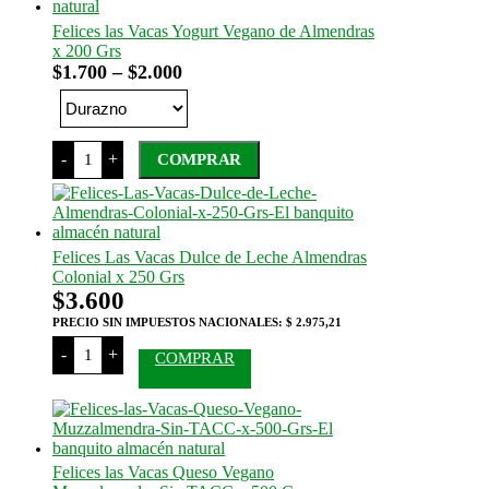
Felices las Vacas Yogurt Vegano de Almendras
x 200 Grs
Rango
$
1.700
–
$
2.000
de
precios:
desde
Felices
-
+
COMPRAR
$1.700
las
Vacas
hasta
Este
Yogurt
$2.000
producto
Vegano
tiene
de
Almendras
varias
Felices Las Vacas Dulce de Leche Almendras
x
variantes.
Colonial x 250 Grs
200
Las
Grs
$
3.600
opciones
cantidad
se
PRECIO SIN IMPUESTOS NACIONALES:
$ 2.975,21
pueden
Felices
-
+
COMPRAR
elegir
Las
Vacas
en
Dulce
la
de
página
Leche
del
Almendras
producto
Colonial
Felices las Vacas Queso Vegano
x