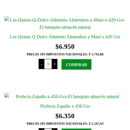
Leche
Vegano
sabor
Coco
x
400
Grs
cantidad
Las Quinas Q Dulce Alimento Almendras y Maní x 420 Grs
$
6.950
PRECIO SIN IMPUESTOS NACIONALES:
$ 5.743,80
Las
-
+
Quinas
COMPRAR
Q
Dulce
Alimento
Almendras
y
Maní
x
420
Grs
Profecia Zapallo x 450 Grs
cantidad
$
6.350
PRECIO SIN IMPUESTOS NACIONALES:
$ 5.247,93
Profecia