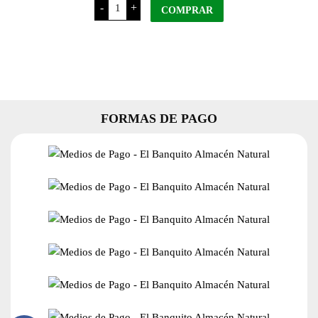
-
+
Zapallo
COMPRAR
x
450
Grs
cantidad
FORMAS DE PAGO