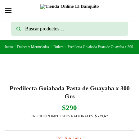
Skip
Skip
to
to
navigation
content
Buscar
Buscar
por:
Inicio
/
Dulces y Mermeladas
/
Dulces
/
Predilecta Goiabada Pasta de Guayaba x 300 Gr
Predilecta Goiabada Pasta de Guayaba x 300
Grs
$
290
PRECIO SIN IMPUESTOS NACIONALES:
$ 239,67
Agotado