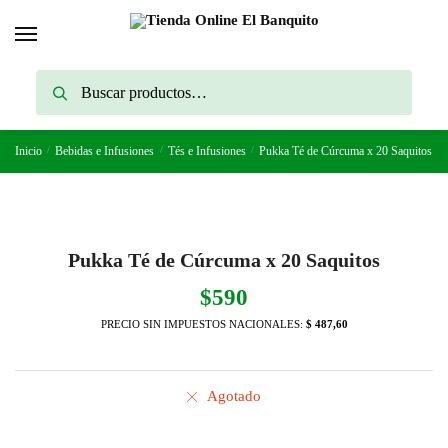
Skip
Skip
to
to
navigation
content
Buscar
Buscar
por:
Inicio
/
Bebidas e Infusiones
/
Tés e Infusiones
/
Pukka Té de Cúrcuma x 20 Saquitos
Pukka Té de Cúrcuma x 20 Saquitos
$
590
PRECIO SIN IMPUESTOS NACIONALES:
$ 487,60
Agotado