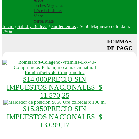
Jugos
Leches Vegetales
Tés e Infusiones
Vinos
Yerba Mate
Inicio
/
Salud y Belleza
/
Suplementos
/
S650 Magnesio coloidal x
250m
FORMAS
DE PAGO
Rominafort x 40 Comprimidos
$
14.000
PRECIO SIN
IMPUESTOS NACIONALES:
$
11.570,25
S650 Oro coloidal x 100 ml
$
15.850
PRECIO SIN
IMPUESTOS NACIONALES:
$
13.099,17