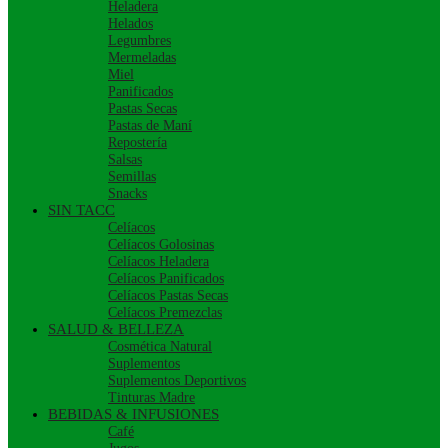
Heladera
Helados
Legumbres
Mermeladas
Miel
Panificados
Pastas Secas
Pastas de Maní
Repostería
Salsas
Semillas
Snacks
SIN TACC
Celíacos
Celíacos Golosinas
Celíacos Heladera
Celíacos Panificados
Celíacos Pastas Secas
Celíacos Premezclas
SALUD & BELLEZA
Cosmética Natural
Suplementos
Suplementos Deportivos
Tinturas Madre
BEBIDAS & INFUSIONES
Café