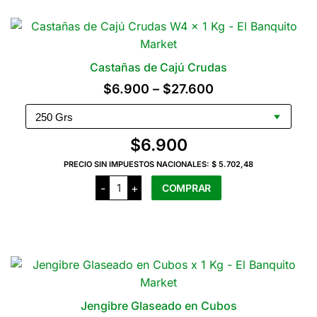
tiene
varias
variantes.
Las
Castañas de Cajú Crudas
opciones
Rango
$
6.900
–
$
27.600
se
de
pueden
precios:
elegir
$
6.900
en
desde
la
PRECIO SIN IMPUESTOS NACIONALES:
$ 5.702,48
$6.900
página
Castañas
-
+
COMPRAR
hasta
de
del
Cajú
$27.600
Crudas
producto
Este
cantidad
producto
tiene
varias
variantes.
Las
Jengibre Glaseado en Cubos
opciones