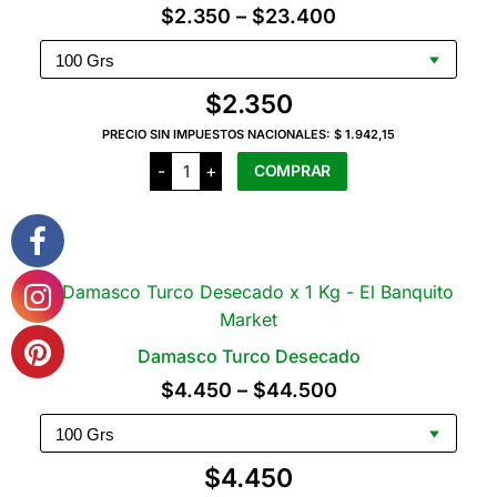
Rango
$
2.350
–
$
23.400
se
de
pueden
precios:
elegir
$
2.350
en
desde
la
PRECIO SIN IMPUESTOS NACIONALES:
$ 1.942,15
$2.350
página
Jengibre
-
+
COMPRAR
hasta
Glaseado
del
en
$23.400
Cubos
producto
Este
cantidad
producto
tiene
varias
variantes.
Las
Damasco Turco Desecado
opciones
Rango
$
4.450
–
$
44.500
se
de
pueden
precios:
elegir
$
4.450
en
desde