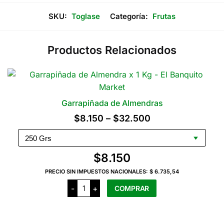
SKU:
Toglase
Categoría:
Frutas
Productos Relacionados
Garrapiñada de Almendras
Rango
$
8.150
–
$
32.500
de
precios:
$
8.150
desde
PRECIO SIN IMPUESTOS NACIONALES:
$ 6.735,54
$8.150
Garrapiñada
-
+
COMPRAR
hasta
de
Almendras
$32.500
cantidad
Este
producto