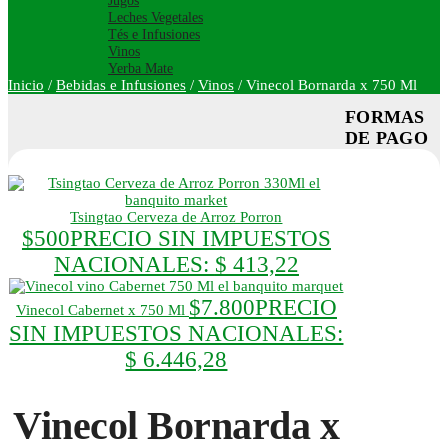
Jugos
Leches Vegetales
Tés e Infusiones
Vinos
Yerba Mate
Inicio
/
Bebidas e Infusiones
/
Vinos
/
Vinecol Bornarda x 750 Ml
FORMAS
DE PAGO
Tsingtao Cerveza de Arroz Porron
$
500
PRECIO SIN IMPUESTOS
NACIONALES:
$ 413,22
$
7.800
PRECIO
Vinecol Cabernet x 750 Ml
SIN IMPUESTOS NACIONALES:
$ 6.446,28
Vinecol Bornarda x