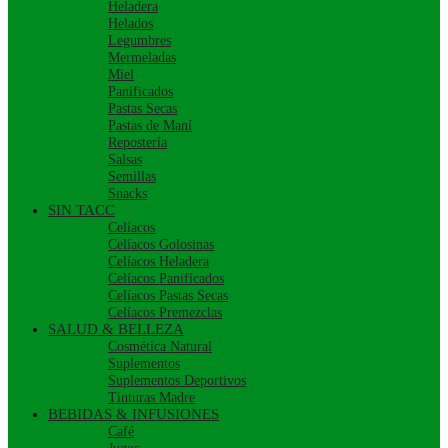
Heladera
Helados
Legumbres
Mermeladas
Miel
Panificados
Pastas Secas
Pastas de Maní
Repostería
Salsas
Semillas
Snacks
SIN TACC
Celíacos
Celíacos Golosinas
Celíacos Heladera
Celíacos Panificados
Celíacos Pastas Secas
Celíacos Premezclas
SALUD & BELLEZA
Cosmética Natural
Suplementos
Suplementos Deportivos
Tinturas Madre
BEBIDAS & INFUSIONES
Café