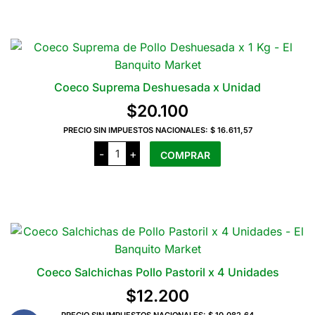
Rebozado
x
2
Unidades
cantidad
Coeco Suprema Deshuesada x Unidad
$
20.100
PRECIO SIN IMPUESTOS NACIONALES:
$ 16.611,57
Coeco
-
+
COMPRAR
Suprema
Deshuesada
x
Unidad
cantidad
Coeco Salchichas Pollo Pastoril x 4 Unidades
$
12.200