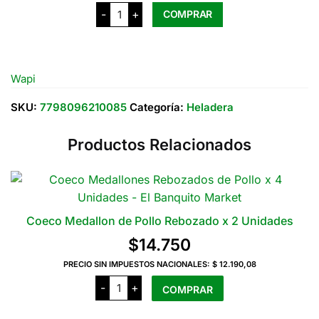
Wapi
-
+
COMPRAR
Queso
Feta
de
Cabra
x
200
Wapi
Grs
cantidad
SKU:
7798096210085
Categoría:
Heladera
Productos Relacionados
Coeco Medallon de Pollo Rebozado x 2 Unidades
$
14.750
PRECIO SIN IMPUESTOS NACIONALES:
$ 12.190,08
Coeco
-
+
COMPRAR
Medallon
de
Pollo