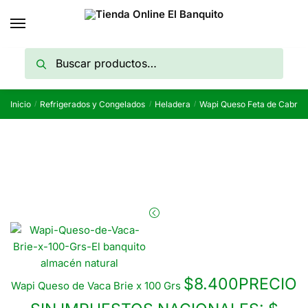
Skip
Skip
to
to
navigation
content
Buscar
Buscar
por:
Inicio
Refrigerados y Congelados
Heladera
Wapi Queso Feta de Cabra 
/
/
/
$
8.400
PRECIO
Wapi Queso de Vaca Brie x 100 Grs