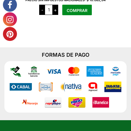
PRECIO SIN IMPUESTOS NACIONALES:
$ 10.082,64
Coeco
-
+
COMPRAR
Salchichas
Pollo
Pastoril
x
4
Unidades
cantidad
FORMAS DE PAGO