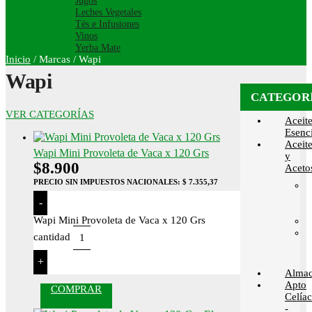
Jugos
Leches Vegetales
Tés e Infusiones
Vinos
Yerba Mate
Inicio
/
Marcas
/
Wapi
Wapi
CATEGOR
VER CATEGORÍAS
Aceit
Esenci
Aceit
Wapi Mini Provoleta de Vaca x 120 Grs
y
$
8.900
Aceto
PRECIO SIN IMPUESTOS NACIONALES:
$ 7.355,37
-
Wapi Mini Provoleta de Vaca x 120 Grs
cantidad
+
Alma
Apto
COMPRAR
Celía
-