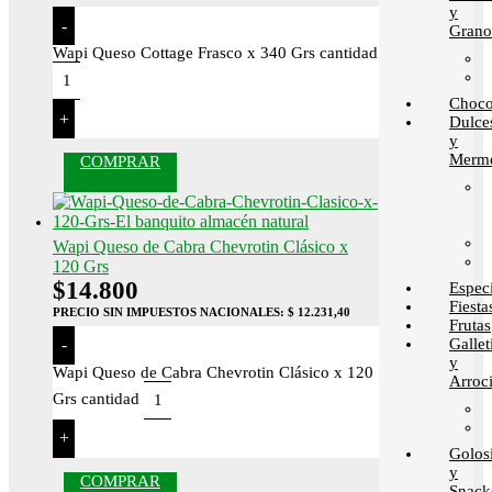
y
-
Grano
Wapi Queso Cottage Frasco x 340 Grs cantidad
Choco
+
Dulce
y
Merme
COMPRAR
Wapi Queso de Cabra Chevrotin Clásico x
120 Grs
$
14.800
Espec
Fiesta
PRECIO SIN IMPUESTOS NACIONALES:
$ 12.231,40
Frutas
Gallet
-
y
Wapi Queso de Cabra Chevrotin Clásico x 120
Arroci
Grs cantidad
+
Golos
y
COMPRAR
Snack