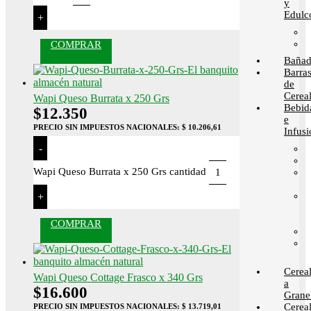
y
Edulc
+
COMPRAR
Bañad
Barra
de
Cerea
Wapi Queso Burrata x 250 Grs
Bebid
$
12.350
e
PRECIO SIN IMPUESTOS NACIONALES:
$ 10.206,61
Infusi
-
Wapi Queso Burrata x 250 Grs cantidad
+
COMPRAR
Cerea
Wapi Queso Cottage Frasco x 340 Grs
a
$
16.600
Grane
Cerea
PRECIO SIN IMPUESTOS NACIONALES:
$ 13.719,01