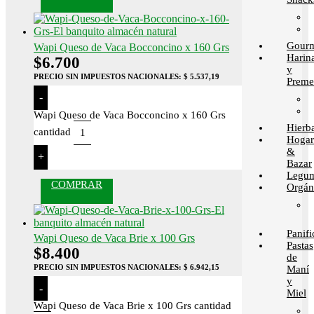
Gour
Wapi Queso de Vaca Bocconcino x 160 Grs
Harin
$
6.700
y
PRECIO SIN IMPUESTOS NACIONALES:
$ 5.537,19
Preme
-
Wapi Queso de Vaca Bocconcino x 160 Grs
Hierb
cantidad
Hogar
&
+
Bazar
Legum
COMPRAR
Orgán
Panif
Wapi Queso de Vaca Brie x 100 Grs
Pastas
$
8.400
de
PRECIO SIN IMPUESTOS NACIONALES:
$ 6.942,15
Maní
y
-
Miel
Wapi Queso de Vaca Brie x 100 Grs cantidad