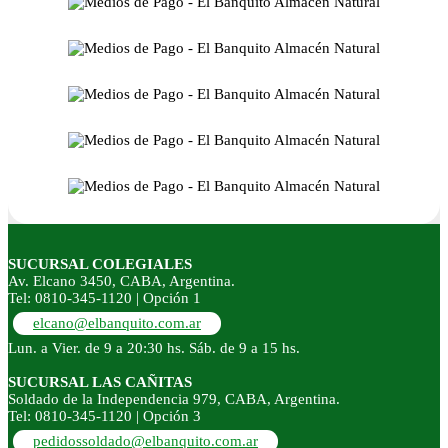
SUCURSAL COLEGIALES
Av. Elcano 3450, CABA, Argentina.
Tel: 0810-345-1120 | Opción 1
elcano@elbanquito.com.ar
Lun. a Vier. de 9 a 20:30 hs. Sáb. de 9 a 15 hs.
SUCURSAL LAS CAÑITAS
Soldado de la Independencia 979, CABA, Argentina.
Tel: 0810-345-1120 | Opción 3
pedidossoldado@elbanquito.com.ar