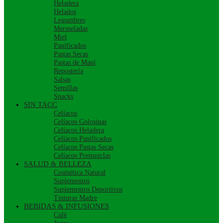
Heladera
Helados
Legumbres
Mermeladas
Miel
Panificados
Pastas Secas
Pastas de Maní
Repostería
Salsas
Semillas
Snacks
SIN TACC
Celíacos
Celíacos Golosinas
Celíacos Heladera
Celíacos Panificados
Celíacos Pastas Secas
Celíacos Premezclas
SALUD & BELLEZA
Cosmética Natural
Suplementos
Suplementos Deportivos
Tinturas Madre
BEBIDAS & INFUSIONES
Café