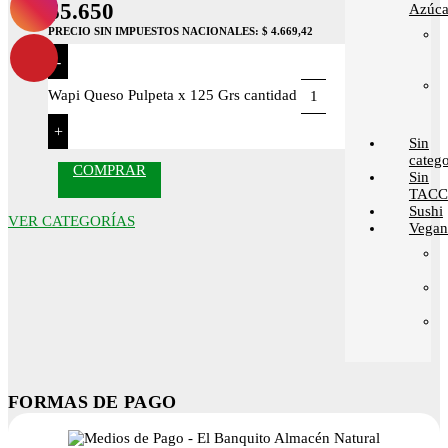
$
5.650
Azúca
PRECIO SIN IMPUESTOS NACIONALES:
$ 4.669,42
-
Wapi Queso Pulpeta x 125 Grs cantidad
+
Sin
catego
COMPRAR
Sin
TACC
Sushi
VER CATEGORÍAS
Vega
FORMAS DE PAGO