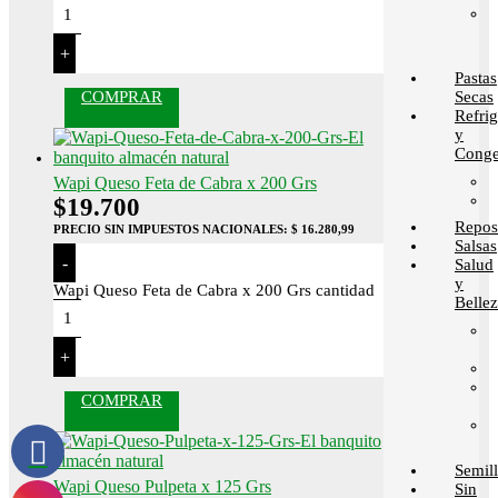
+
Pastas
Secas
COMPRAR
Refri
y
Conge
Wapi Queso Feta de Cabra x 200 Grs
$
19.700
Repos
PRECIO SIN IMPUESTOS NACIONALES:
$ 16.280,99
Salsas
-
Salud
y
Wapi Queso Feta de Cabra x 200 Grs cantidad
Belle
+
COMPRAR
Semill
Wapi Queso Pulpeta x 125 Grs
Sin