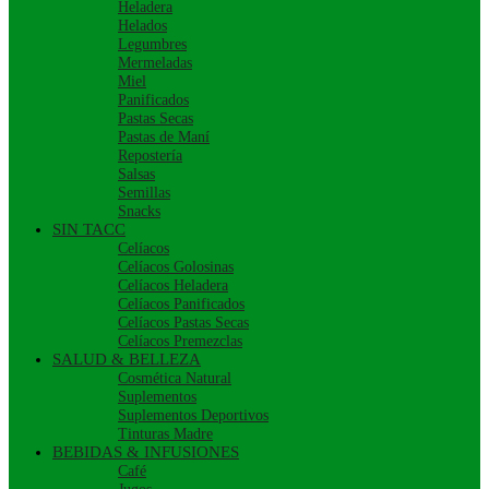
Heladera
Helados
Legumbres
Mermeladas
Miel
Panificados
Pastas Secas
Pastas de Maní
Repostería
Salsas
Semillas
Snacks
SIN TACC
Celíacos
Celíacos Golosinas
Celíacos Heladera
Celíacos Panificados
Celíacos Pastas Secas
Celíacos Premezclas
SALUD & BELLEZA
Cosmética Natural
Suplementos
Suplementos Deportivos
Tinturas Madre
BEBIDAS & INFUSIONES
Café