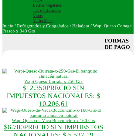
Jugos
Leches Vegetales
Tés e Infusiones
Vinos
Yerba Mate
Inicio
/
Refrigerados y Congelados
/
Heladera
/
Wapi Queso Cottage
Frasco x 340 Grs
FORMAS
DE PAGO
Wapi Queso Burrata x 250 Grs
$
12.350
PRECIO SIN
IMPUESTOS NACIONALES:
$
10.206,61
Wapi Queso de Vaca Bocconcino x 160 Grs
$
6.700
PRECIO SIN IMPUESTOS
NACIONALES:
$ 5.537,19