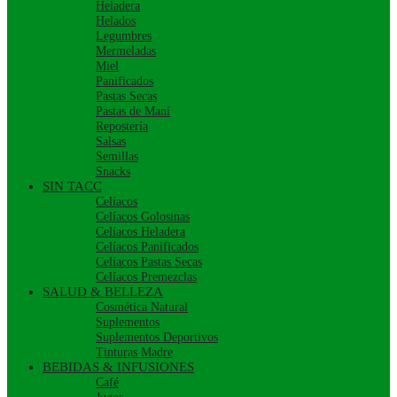
Heladera
Helados
Legumbres
Mermeladas
Miel
Panificados
Pastas Secas
Pastas de Maní
Repostería
Salsas
Semillas
Snacks
SIN TACC
Celíacos
Celíacos Golosinas
Celíacos Heladera
Celíacos Panificados
Celíacos Pastas Secas
Celíacos Premezclas
SALUD & BELLEZA
Cosmética Natural
Suplementos
Suplementos Deportivos
Tinturas Madre
BEBIDAS & INFUSIONES
Café