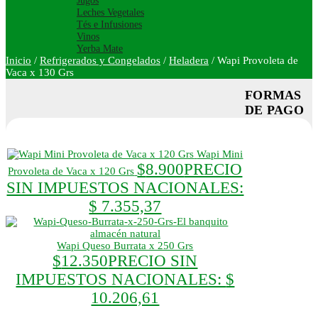
Jugos
Leches Vegetales
Tés e Infusiones
Vinos
Yerba Mate
Inicio
/
Refrigerados y Congelados
/
Heladera
/
Wapi Provoleta de
Vaca x 130 Grs
FORMAS
DE PAGO
Wapi Mini
$
8.900
PRECIO
Provoleta de Vaca x 120 Grs
SIN IMPUESTOS NACIONALES:
$ 7.355,37
Wapi Queso Burrata x 250 Grs
$
12.350
PRECIO SIN
IMPUESTOS NACIONALES:
$
10.206,61