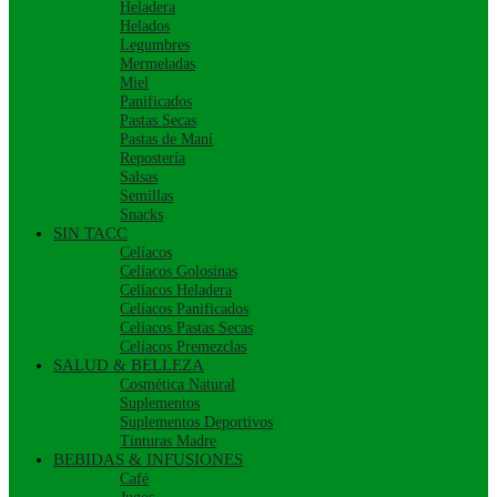
Heladera
Helados
Legumbres
Mermeladas
Miel
Panificados
Pastas Secas
Pastas de Maní
Repostería
Salsas
Semillas
Snacks
SIN TACC
Celíacos
Celíacos Golosinas
Celíacos Heladera
Celíacos Panificados
Celíacos Pastas Secas
Celíacos Premezclas
SALUD & BELLEZA
Cosmética Natural
Suplementos
Suplementos Deportivos
Tinturas Madre
BEBIDAS & INFUSIONES
Café