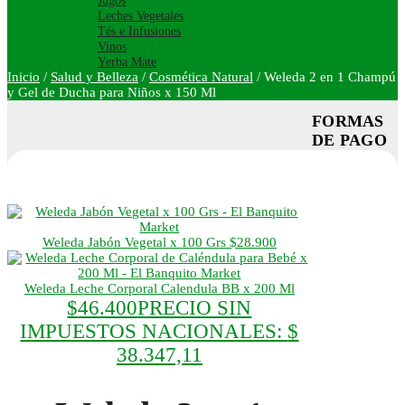
Jugos
Leches Vegetales
Tés e Infusiones
Vinos
Yerba Mate
Inicio
/
Salud y Belleza
/
Cosmética Natural
/
Weleda 2 en 1 Champú
y Gel de Ducha para Niños x 150 Ml
FORMAS
DE PAGO
Weleda Jabón Vegetal x 100 Grs
$
28.900
Weleda Leche Corporal Calendula BB x 200 Ml
$
46.400
PRECIO SIN
IMPUESTOS NACIONALES:
$
38.347,11