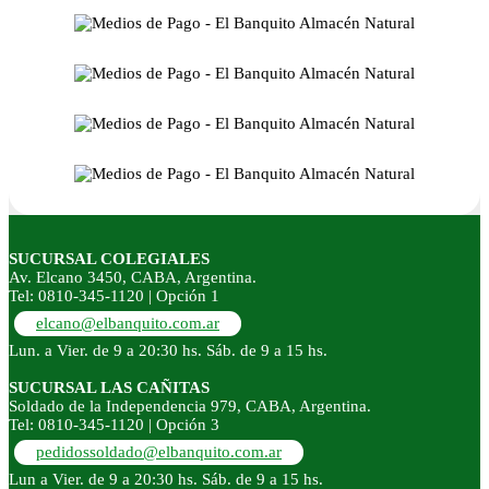
SUCURSAL COLEGIALES
Av. Elcano 3450, CABA, Argentina.
Tel: 0810-345-1120 | Opción 1
elcano@elbanquito.com.ar
Lun. a Vier. de 9 a 20:30 hs. Sáb. de 9 a 15 hs.
SUCURSAL LAS CAÑITAS
Soldado de la Independencia 979, CABA, Argentina.
Tel: 0810-345-1120 | Opción 3
pedidossoldado@elbanquito.com.ar
Lun a Vier. de 9 a 20:30 hs. Sáb. de 9 a 15 hs.