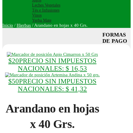
Jugos
Leches Vegetales
Tés e Infusiones
Vinos
Yerba Mate
Inicio
/
Hierbas
/
Arandano en hojas x 40 Grs.
FORMAS
DE PAGO
Apio Cimarron x 50 Grs
$
20
PRECIO SIN IMPUESTOS
NACIONALES:
$ 16,53
Artemisa Andina x 50 grs.
$
50
PRECIO SIN IMPUESTOS
NACIONALES:
$ 41,32
Arandano en hojas
x 40 Grs.