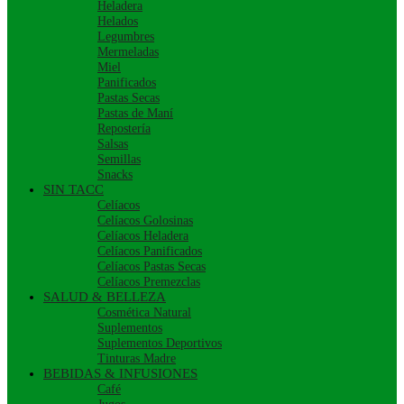
Heladera
Helados
Legumbres
Mermeladas
Miel
Panificados
Pastas Secas
Pastas de Maní
Repostería
Salsas
Semillas
Snacks
SIN TACC
Celíacos
Celíacos Golosinas
Celíacos Heladera
Celíacos Panificados
Celíacos Pastas Secas
Celíacos Premezclas
SALUD & BELLEZA
Cosmética Natural
Suplementos
Suplementos Deportivos
Tinturas Madre
BEBIDAS & INFUSIONES
Café