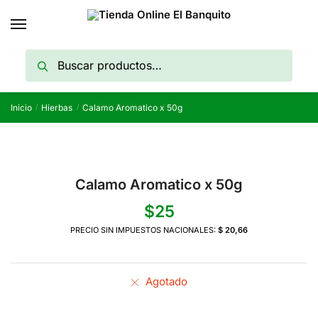
Skip
Skip
to
to
navigation
content
Buscar
Buscar
por:
Inicio
Hierbas
Calamo Aromatico x 50g
/
/
Calamo Aromatico x 50g
$
25
PRECIO SIN IMPUESTOS NACIONALES:
$ 20,66
Agotado