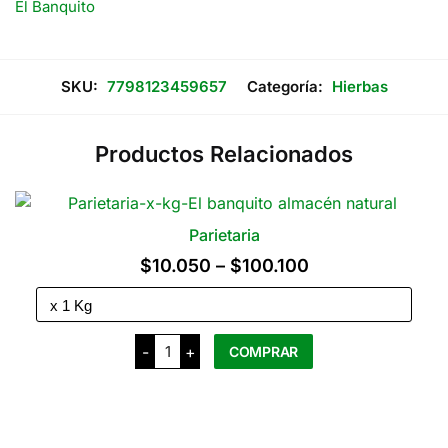
El Banquito
SKU:
7798123459657
Categoría:
Hierbas
Productos Relacionados
Parietaria
Rango
$
10.050
–
$
100.100
de
precios:
Parietaria
desde
-
+
COMPRAR
cantidad
$10.050
Este
hasta
producto
tiene
$100.100