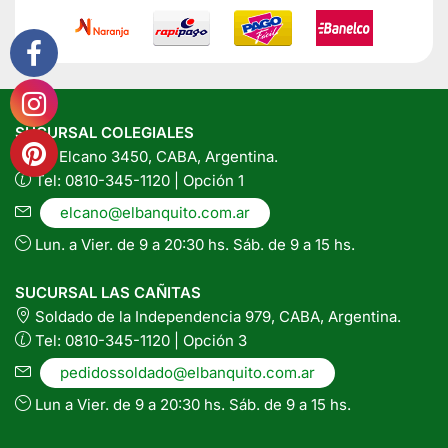
la
página
del
producto
SUCURSAL COLEGIALES
Av. Elcano 3450, CABA, Argentina.
Tel: 0810-345-1120 | Opción 1
elcano@elbanquito.com.ar
Lun. a Vier. de 9 a 20:30 hs. Sáb. de 9 a 15 hs.
SUCURSAL LAS CAÑITAS
Soldado de la Independencia 979, CABA, Argentina.
Tel: 0810-345-1120 | Opción 3
pedidossoldado@elbanquito.com.ar
Lun a Vier. de 9 a 20:30 hs. Sáb. de 9 a 15 hs.