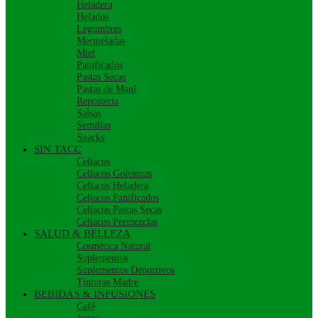
Heladera
Helados
Legumbres
Mermeladas
Miel
Panificados
Pastas Secas
Pastas de Maní
Repostería
Salsas
Semillas
Snacks
SIN TACC
Celíacos
Celíacos Golosinas
Celíacos Heladera
Celíacos Panificados
Celíacos Pastas Secas
Celíacos Premezclas
SALUD & BELLEZA
Cosmética Natural
Suplementos
Suplementos Deportivos
Tinturas Madre
BEBIDAS & INFUSIONES
Café