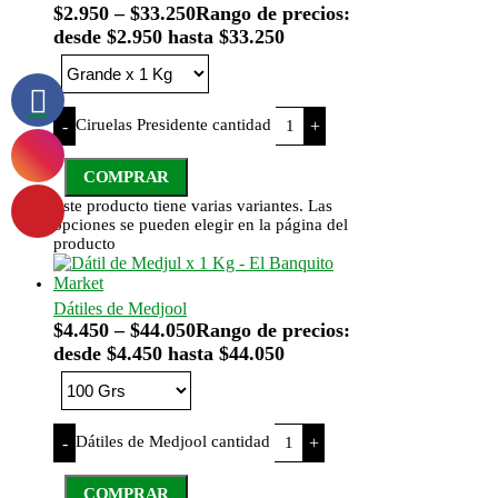
$
2.950
–
$
33.250
Rango de precios:
desde $2.950 hasta $33.250
Ciruelas Presidente cantidad
-
+
COMPRAR
Este producto tiene varias variantes. Las
opciones se pueden elegir en la página del
producto
Dátiles de Medjool
$
4.450
–
$
44.050
Rango de precios:
desde $4.450 hasta $44.050
Dátiles de Medjool cantidad
-
+
COMPRAR