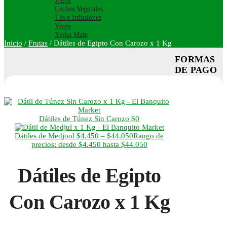
Jugos
Leches Vegetales
Tés e Infusiones
Vinos
Yerba Mate
Inicio
/
Frutas
/
Dátiles de Egipto Con Carozo x 1 Kg
FORMAS
DE PAGO
Dátiles de Túnez Sin Carozo
$
0
Dátiles de Medjool
$
4.450
–
$
44.050
Rango de
precios: desde $4.450 hasta $44.050
Dátiles de Egipto
Con Carozo x 1 Kg