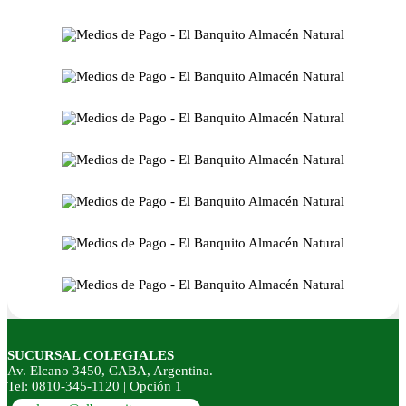
SUCURSAL COLEGIALES
Av. Elcano 3450, CABA, Argentina.
Tel: 0810-345-1120 | Opción 1