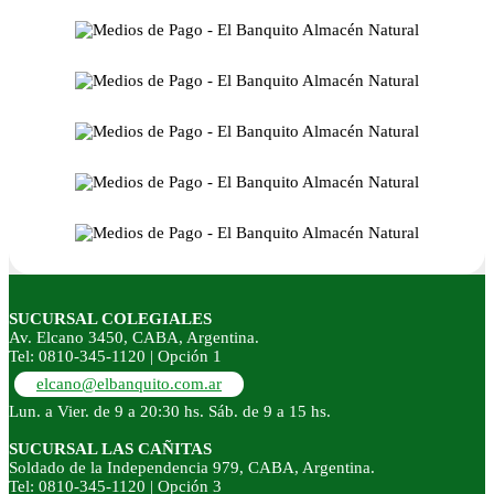
SUCURSAL COLEGIALES
Av. Elcano 3450, CABA, Argentina.
Tel: 0810-345-1120 | Opción 1
elcano@elbanquito.com.ar
Lun. a Vier. de 9 a 20:30 hs. Sáb. de 9 a 15 hs.
SUCURSAL LAS CAÑITAS
Soldado de la Independencia 979, CABA, Argentina.
Tel: 0810-345-1120 | Opción 3