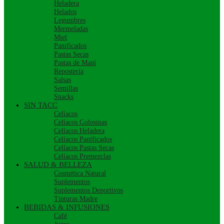
Heladera
Helados
Legumbres
Mermeladas
Miel
Panificados
Pastas Secas
Pastas de Maní
Repostería
Salsas
Semillas
Snacks
SIN TACC
Celíacos
Celíacos Golosinas
Celíacos Heladera
Celíacos Panificados
Celíacos Pastas Secas
Celíacos Premezclas
SALUD & BELLEZA
Cosmética Natural
Suplementos
Suplementos Deportivos
Tinturas Madre
BEBIDAS & INFUSIONES
Café