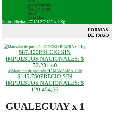
Jugos
Leches Vegetales
Tés e Infusiones
Vinos
Yerba Mate
Inicio
/
Hierbas
/
GUALEGUAY x 1 Kg
FORMAS
DE PAGO
GINGKO BILOBA x 1 Kg
$
87.400
PRECIO SIN
IMPUESTOS NACIONALES:
$
72.231,40
HAMAMELIS x 1 Kg
$
145.750
PRECIO SIN
IMPUESTOS NACIONALES:
$
120.454,55
GUALEGUAY x 1